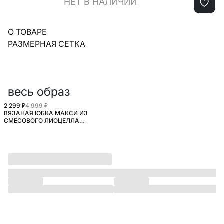
НЕТ В НАЛИЧИИ
О ТОВАРЕ
РАЗМЕРНАЯ СЕТКА
весь образ
2 299 ₽
4 999 ₽
ВЯЗАНАЯ ЮБКА МАКСИ ИЗ
SELA.PREMIUM
СМЕСОВОГО ЛИОЦЕЛЛА
ПРЕМИУМ КАЧЕСТВА