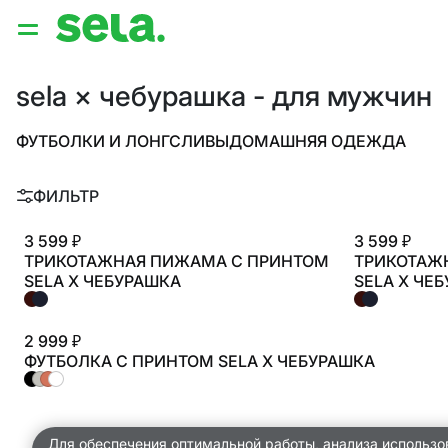
{{ QUERY }}
sela × чебурашка - для мужчин
популярные запросы
ФУТБОЛКИ И ЛОНГСЛИВЫ
ДОМАШНЯЯ ОДЕЖДА
Женщины
Девушки
Мужчины
Дети
Дом
ФИЛЬТР
АРХИТЕКТУРА ОБРАЗА
3 599 ₽
3 599 ₽
ТРИКОТАЖНАЯ ПИЖАМА С ПРИНТОМ
ТРИКОТАЖ
THE ‘90S. OFFICE
SELA X ЧЕБУРАШКА
SELA X ЧЕ
НОВИНКИ
2 999 ₽
ОДЕЖДА
ФУТБОЛКА С ПРИНТОМ SELA X ЧЕБУРАШКА
АКСЕССУАРЫ
ОБУВЬ
Для обеспечения оптимальной работы, анализа использо