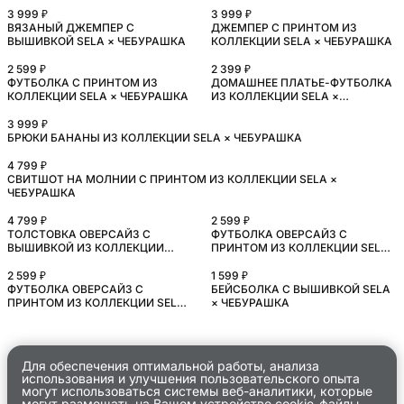
3 999 ₽
3 999 ₽
ВЯЗАНЫЙ ДЖЕМПЕР С
ДЖЕМПЕР С ПРИНТОМ ИЗ
ВЫШИВКОЙ SELA × ЧЕБУРАШКА
КОЛЛЕКЦИИ SELA × ЧЕБУРАШКА
2 599 ₽
2 399 ₽
ФУТБОЛКА С ПРИНТОМ ИЗ
ДОМАШНЕЕ ПЛАТЬЕ-ФУТБОЛКА
КОЛЛЕКЦИИ SELA × ЧЕБУРАШКА
ИЗ КОЛЛЕКЦИИ SELA ×
ЧЕБУРАШКА
3 999 ₽
БРЮКИ БАНАНЫ ИЗ КОЛЛЕКЦИИ SELA × ЧЕБУРАШКА
4 799 ₽
СВИТШОТ НА МОЛНИИ С ПРИНТОМ ИЗ КОЛЛЕКЦИИ SELA ×
ЧЕБУРАШКА
4 799 ₽
2 599 ₽
ТОЛСТОВКА ОВЕРСАЙЗ С
ФУТБОЛКА ОВЕРСАЙЗ С
ВЫШИВКОЙ ИЗ КОЛЛЕКЦИИ
ПРИНТОМ ИЗ КОЛЛЕКЦИИ SELA
SELA × ЧЕБУРАШКА
× ЧЕБУРАШКА
2 599 ₽
1 599 ₽
ФУТБОЛКА ОВЕРСАЙЗ С
БЕЙСБОЛКА С ВЫШИВКОЙ SELA
ПРИНТОМ ИЗ КОЛЛЕКЦИИ SELA
× ЧЕБУРАШКА
× ЧЕБУРАШКА
Для обеспечения оптимальной работы, анализа
использования и улучшения пользовательского опыта
могут использоваться системы веб-аналитики, которые
могут размещать на Вашем устройстве cookie-файлы.