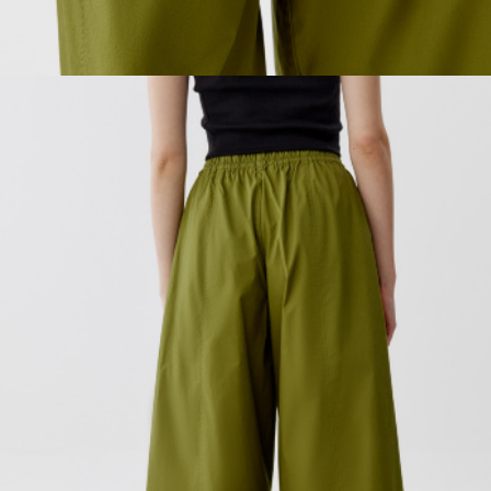
ОБУВЬ
SELA × МАЛЕНЬКИЙ ПРИНЦ
новое
ПРИМЕРИТЬ ОНЛАЙН
SELA × ЧЕБУРАШКА
SELA × СОЮЗМУЛЬТФИЛЬМ
SELA.PREMIUM
ДЕНИМ
СКОРО В ПРОДАЖЕ
РАСПРОДАЖА ДО -60%
ЛУКБУКИ
ПОДАРОЧНЫЕ СЕРТИФИКАТЫ
СКАНДИНАВСКОЕ ДЕТСТВО
ШКОЛА СКОРО
ЛЕГКО ГЛАДИТЬ