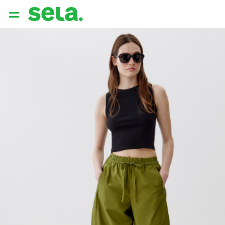
{{ QUERY }}
популярные запросы
Женщины
Девушки
Мужчины
Дети
Дом
АРХИТЕКТУРА ОБРАЗА
THE ‘90S. OFFICE
НОВИНКИ
ОДЕЖДА
АКСЕССУАРЫ
ОБУВЬ