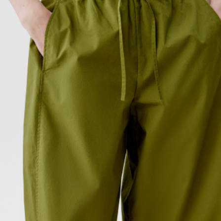
АКСЕССУАРЫ
SELA × МАЛЕНЬКИЙ ПРИНЦ
новое
ПРИМЕРИТЬ ОНЛАЙН
SELA × HELLO KITTY
ДЕНИМ
СКОРО В ПРОДАЖЕ
РАСПРОДАЖА ДО -60%
ЛУКБУКИ
ПОДАРОЧНЫЕ СЕРТИФИКАТЫ
НА СЛУЧАЙ ПОНЕДЕЛЬНИКА
КОНСТРУКТОР ГАРДЕРОБА
НОВИНКИ
ОДЕЖДА
АКСЕССУАРЫ