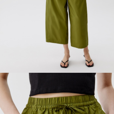
ПРИМЕРИТЬ ОНЛАЙН
SELA × ЧЕБУРАШКА
SELA.PREMIUM
БОЛЬШИЕ РАЗМЕРЫ
ДЕНИМ
НАТУРАЛЬНЫЕ ТКАНИ
СКОРО В ПРОДАЖЕ
РАСПРОДАЖА ДО -60%
ЛУКБУКИ
ПОДАРОЧНЫЕ СЕРТИФИКАТЫ
WINX CLUB
КЛУБ 12:00
HELLO, ТРОПИКИ
НОВИНКИ
ОДЕЖДА