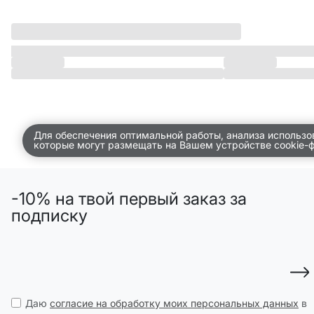
ДЕТСТВО
ПО КОМНАТАМ
ВСЕЛЕННАЯ ВИГГЕ
СКОРО В ПРОДАЖЕ
РАСПРОДАЖА ДО -50%
Для обеспечения оптимальной работы, анализа использо
которые могут размещать на Вашем устройстве cookie-
ПОДАРОЧНЫЕ СЕРТИФИКАТЫ
магазины
-10% на твой первый заказ за
доставка
подписку
инфо
Даю
согласие на обработку моих персональных данных
в