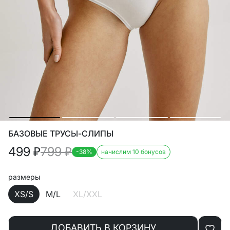
БАЗОВЫЕ ТРУСЫ-СЛИПЫ
499
₽
799
₽
-38%
начислим 10 бонусов
размеры
XS/S
M/L
XL/XXL
ДОБАВИТЬ В КОРЗИНУ