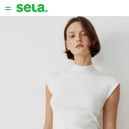
{{ QUERY }}
популярные запросы
Женщины
Девушки
Мужчины
Дети
Дом
АРХИТЕКТУРА ОБРАЗА
THE ‘90S. OFFICE
НОВИНКИ
ОДЕЖДА
АКСЕССУАРЫ
ОБУВЬ