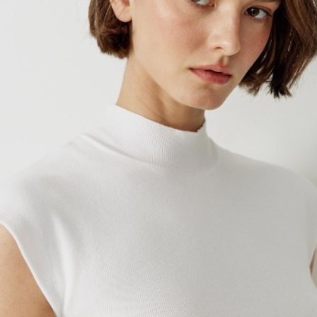
АКСЕССУАРЫ
SELA × МАЛЕНЬКИЙ ПРИНЦ
новое
ПРИМЕРИТЬ ОНЛАЙН
SELA × HELLO KITTY
ДЕНИМ
СКОРО В ПРОДАЖЕ
РАСПРОДАЖА ДО -60%
ЛУКБУКИ
ПОДАРОЧНЫЕ СЕРТИФИКАТЫ
НА СЛУЧАЙ ПОНЕДЕЛЬНИКА
КОНСТРУКТОР ГАРДЕРОБА
НОВИНКИ
ОДЕЖДА
АКСЕССУАРЫ