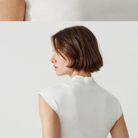
ОБУВЬ
SELA × МАЛЕНЬКИЙ ПРИНЦ
новое
ПРИМЕРИТЬ ОНЛАЙН
SELA × ЧЕБУРАШКА
SELA × СОЮЗМУЛЬТФИЛЬМ
SELA.PREMIUM
ДЕНИМ
СКОРО В ПРОДАЖЕ
РАСПРОДАЖА ДО -60%
ЛУКБУКИ
ПОДАРОЧНЫЕ СЕРТИФИКАТЫ
СКАНДИНАВСКОЕ ДЕТСТВО
ШКОЛА СКОРО
ЛЕГКО ГЛАДИТЬ