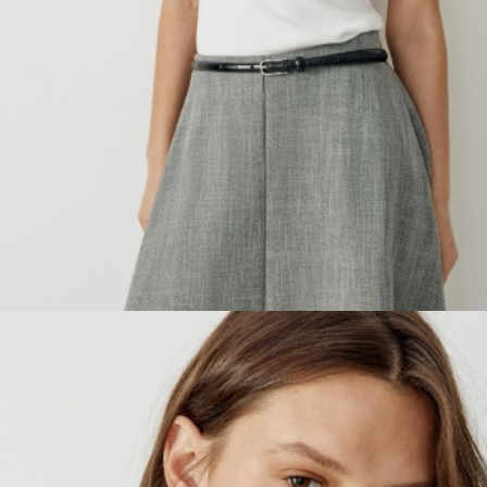
ПРИМЕРИТЬ ОНЛАЙН
SELA × ЧЕБУРАШКА
SELA.PREMIUM
БОЛЬШИЕ РАЗМЕРЫ
ДЕНИМ
НАТУРАЛЬНЫЕ ТКАНИ
СКОРО В ПРОДАЖЕ
РАСПРОДАЖА ДО -60%
ЛУКБУКИ
ПОДАРОЧНЫЕ СЕРТИФИКАТЫ
WINX CLUB
КЛУБ 12:00
HELLO, ТРОПИКИ
НОВИНКИ
ОДЕЖДА