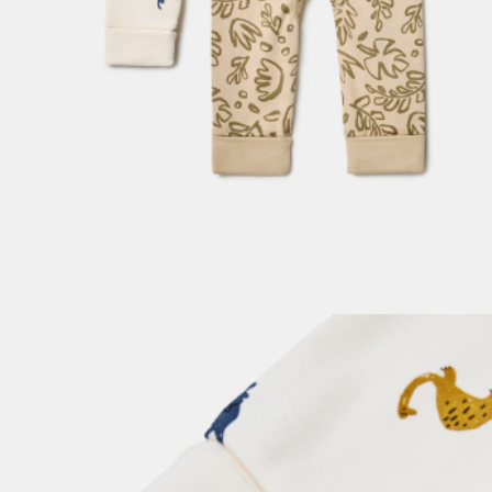
ПРИМЕРИТЬ ОНЛАЙН
SELA × ЧЕБУРАШКА
SELA.PREMIUM
БОЛЬШИЕ РАЗМЕРЫ
ДЕНИМ
НАТУРАЛЬНЫЕ ТКАНИ
СКОРО В ПРОДАЖЕ
РАСПРОДАЖА ДО -60%
ЛУКБУКИ
ПОДАРОЧНЫЕ СЕРТИФИКАТЫ
WINX CLUB
КЛУБ 12:00
HELLO, ТРОПИКИ
НОВИНКИ
ОДЕЖДА