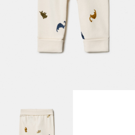
ДЕВОЧКИ
МАЛЬЧИКИ
МАЛЫШИ
только онлайн
ПОДАРОЧНЫЕ СЕРТИФИКАТЫ
КУПАЛЬНЫЙ СЕЗОН
ЛЕТНЯЯ БЕЗМЯТЕЖНОСТЬ
НОВИНКИ
ТЕКСТИЛЬ
ПОСУДА
ДЕКОР
АРОМАТЫ ДЛЯ ДОМА
ХРАНЕНИЕ
КАНЦЕЛЯРИЯ
ВАННАЯ