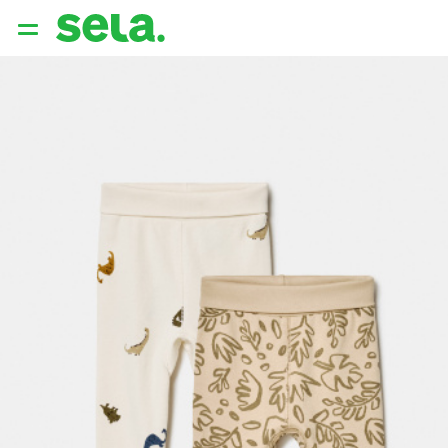
{{ QUERY }}
популярные запросы
Женщины
Девушки
Мужчины
Дети
Дом
АРХИТЕКТУРА ОБРАЗА
THE ‘90S. OFFICE
НОВИНКИ
ОДЕЖДА
АКСЕССУАРЫ
ОБУВЬ