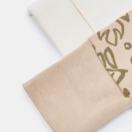
АКСЕССУАРЫ
SELA × МАЛЕНЬКИЙ ПРИНЦ
новое
ПРИМЕРИТЬ ОНЛАЙН
SELA × HELLO KITTY
ДЕНИМ
СКОРО В ПРОДАЖЕ
РАСПРОДАЖА ДО -60%
ЛУКБУКИ
ПОДАРОЧНЫЕ СЕРТИФИКАТЫ
НА СЛУЧАЙ ПОНЕДЕЛЬНИКА
КОНСТРУКТОР ГАРДЕРОБА
НОВИНКИ
ОДЕЖДА
АКСЕССУАРЫ