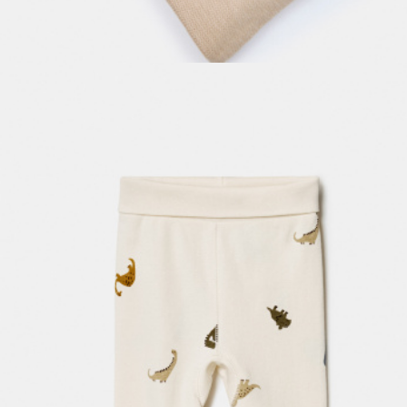
ОБУВЬ
SELA × МАЛЕНЬКИЙ ПРИНЦ
новое
ПРИМЕРИТЬ ОНЛАЙН
SELA × ЧЕБУРАШКА
SELA × СОЮЗМУЛЬТФИЛЬМ
SELA.PREMIUM
ДЕНИМ
СКОРО В ПРОДАЖЕ
РАСПРОДАЖА ДО -60%
ЛУКБУКИ
ПОДАРОЧНЫЕ СЕРТИФИКАТЫ
СКАНДИНАВСКОЕ ДЕТСТВО
ШКОЛА СКОРО
ЛЕГКО ГЛАДИТЬ