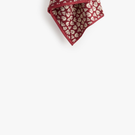
ПРИМЕРИТЬ ОНЛАЙН
SELA × ЧЕБУРАШКА
SELA.PREMIUM
БОЛЬШИЕ РАЗМЕРЫ
ДЕНИМ
НАТУРАЛЬНЫЕ ТКАНИ
СКОРО В ПРОДАЖЕ
РАСПРОДАЖА ДО -60%
ЛУКБУКИ
ПОДАРОЧНЫЕ СЕРТИФИКАТЫ
КЛУБ 12:00
HELLO, ТРОПИКИ
НОВИНКИ
ОДЕЖДА
АКСЕССУАРЫ