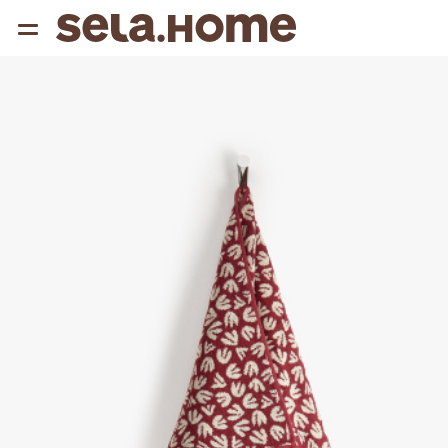
{{ QUERY }}
популярные запросы
Женщины
Девушки
Мужчины
Дети
Дом
АРХИТЕКТУРА ОБРАЗА
THE ‘90S. OFFICE
НОВИНКИ
ОДЕЖДА
АКСЕССУАРЫ
ОБУВЬ