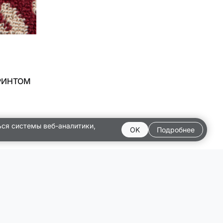
РИНТОМ
ься системы веб-аналитики,
OK
Подробнее