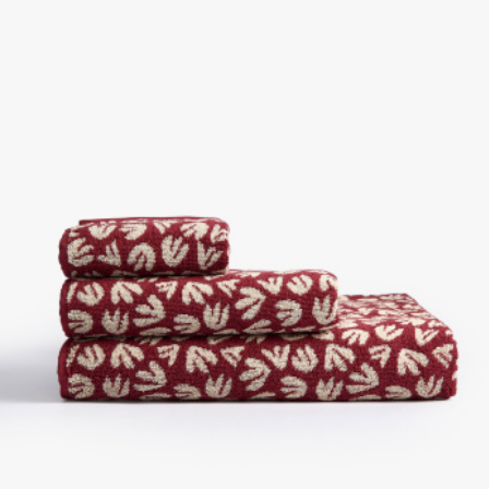
SELA × МАЛЕНЬКИЙ ПРИНЦ
новое
ПРИМЕРИТЬ ОНЛАЙН
SELA × HELLO KITTY
ДЕНИМ
СКОРО В ПРОДАЖЕ
РАСПРОДАЖА ДО -60%
ЛУКБУКИ
ПОДАРОЧНЫЕ СЕРТИФИКАТЫ
НА СЛУЧАЙ ПОНЕДЕЛЬНИКА
КОНСТРУКТОР ГАРДЕРОБА
НОВИНКИ
ОДЕЖДА
АКСЕССУАРЫ
ОБУВЬ