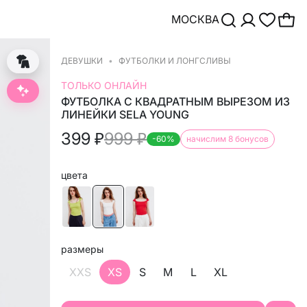
МОСКВА
ДЕВУШКИ
ФУТБОЛКИ И ЛОНГСЛИВЫ
ТОЛЬКО ОНЛАЙН
ФУТБОЛКА С КВАДРАТНЫМ ВЫРЕЗОМ ИЗ
ЛИНЕЙКИ SELA YOUNG
399
₽
999
₽
-60%
начислим 8 бонусов
цвета
размеры
XXS
XS
S
M
L
XL