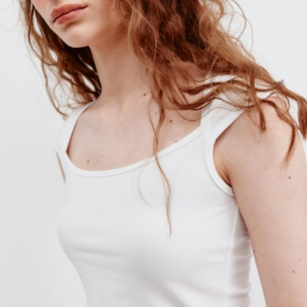
SELA × МАЛЕНЬКИЙ ПРИНЦ
новое
ПРИМЕРИТЬ ОНЛАЙН
SELA × HELLO KITTY
ДЕНИМ
СКОРО В ПРОДАЖЕ
РАСПРОДАЖА ДО -60%
ЛУКБУКИ
ПОДАРОЧНЫЕ СЕРТИФИКАТЫ
НА СЛУЧАЙ ПОНЕДЕЛЬНИКА
КОНСТРУКТОР ГАРДЕРОБА
НОВИНКИ
ОДЕЖДА
АКСЕССУАРЫ
ОБУВЬ