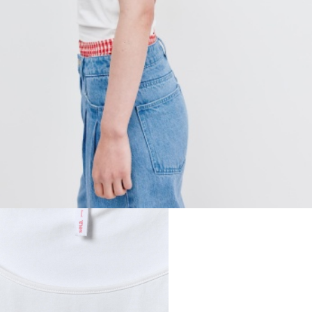
МАЛЬЧИКИ
МАЛЫШИ
только онлайн
ПОДАРОЧНЫЕ СЕРТИФИКАТЫ
КУПАЛЬНЫЙ СЕЗОН
ЛЕТНЯЯ БЕЗМЯТЕЖНОСТЬ
НОВИНКИ
ТЕКСТИЛЬ
ПОСУДА
ДЕКОР
АРОМАТЫ ДЛЯ ДОМА
ХРАНЕНИЕ
КАНЦЕЛЯРИЯ
ВАННАЯ
ДЕТСТВО