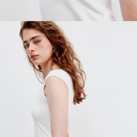
SELA × МАЛЕНЬКИЙ ПРИНЦ
новое
ПРИМЕРИТЬ ОНЛАЙН
SELA × ЧЕБУРАШКА
SELA × СОЮЗМУЛЬТФИЛЬМ
SELA.PREMIUM
ДЕНИМ
СКОРО В ПРОДАЖЕ
РАСПРОДАЖА ДО -60%
ЛУКБУКИ
ПОДАРОЧНЫЕ СЕРТИФИКАТЫ
СКАНДИНАВСКОЕ ДЕТСТВО
ШКОЛА СКОРО
ЛЕГКО ГЛАДИТЬ
ДЕВОЧКИ