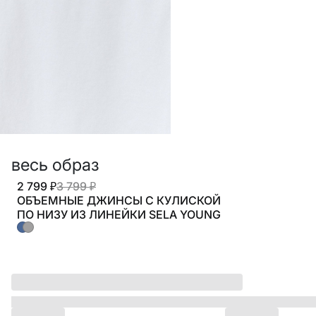
ПО КОМНАТАМ
ВСЕЛЕННАЯ ВИГГЕ
СКОРО В ПРОДАЖЕ
РАСПРОДАЖА ДО -50%
ПОДАРОЧНЫЕ СЕРТИФИКАТЫ
весь образ
магазины
2 799 ₽
3 799 ₽
доставка
ОБЪЕМНЫЕ ДЖИНСЫ С КУЛИСКОЙ
инфо
ПО НИЗУ ИЗ ЛИНЕЙКИ SELA YOUNG