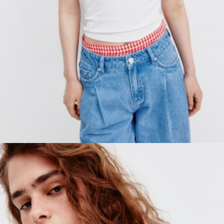
ПРИМЕРИТЬ ОНЛАЙН
SELA × ЧЕБУРАШКА
SELA.PREMIUM
БОЛЬШИЕ РАЗМЕРЫ
ДЕНИМ
НАТУРАЛЬНЫЕ ТКАНИ
СКОРО В ПРОДАЖЕ
РАСПРОДАЖА ДО -60%
ЛУКБУКИ
ПОДАРОЧНЫЕ СЕРТИФИКАТЫ
КЛУБ 12:00
HELLO, ТРОПИКИ
НОВИНКИ
ОДЕЖДА
АКСЕССУАРЫ