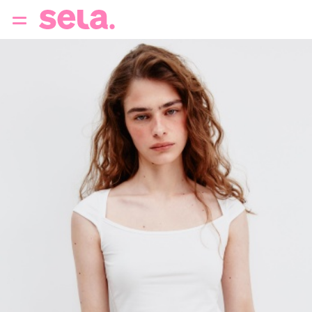
{{ QUERY }}
популярные запросы
Женщины
Девушки
Мужчины
Дети
Дом
АРХИТЕКТУРА ОБРАЗА
THE ‘90S. OFFICE
НОВИНКИ
ОДЕЖДА
АКСЕССУАРЫ
ОБУВЬ