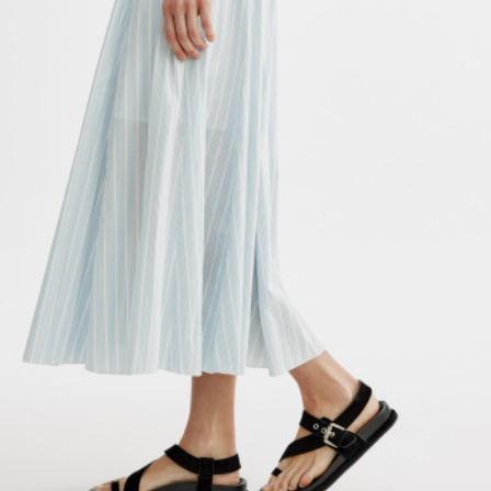
АКСЕССУАРЫ
SELA × МАЛЕНЬКИЙ ПРИНЦ
новое
ПРИМЕРИТЬ ОНЛАЙН
SELA × HELLO KITTY
ДЕНИМ
СКОРО В ПРОДАЖЕ
РАСПРОДАЖА ДО -60%
ЛУКБУКИ
ПОДАРОЧНЫЕ СЕРТИФИКАТЫ
НА СЛУЧАЙ ПОНЕДЕЛЬНИКА
КОНСТРУКТОР ГАРДЕРОБА
НОВИНКИ
ОДЕЖДА
АКСЕССУАРЫ