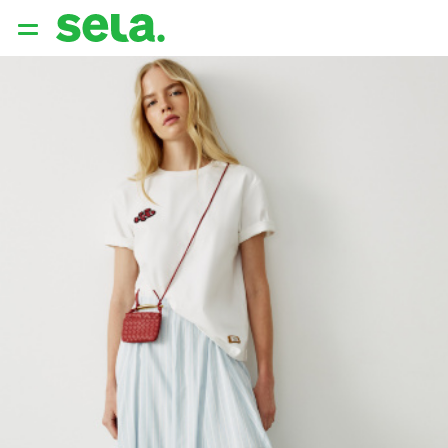
{{ QUERY }}
популярные запросы
Женщины
Девушки
Мужчины
Дети
Дом
АРХИТЕКТУРА ОБРАЗА
THE ‘90S. OFFICE
НОВИНКИ
ОДЕЖДА
АКСЕССУАРЫ
ОБУВЬ