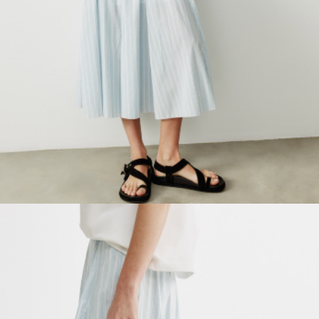
ПРИМЕРИТЬ ОНЛАЙН
SELA × ЧЕБУРАШКА
SELA.PREMIUM
БОЛЬШИЕ РАЗМЕРЫ
ДЕНИМ
НАТУРАЛЬНЫЕ ТКАНИ
СКОРО В ПРОДАЖЕ
РАСПРОДАЖА ДО -60%
ЛУКБУКИ
ПОДАРОЧНЫЕ СЕРТИФИКАТЫ
WINX CLUB
КЛУБ 12:00
HELLO, ТРОПИКИ
НОВИНКИ
ОДЕЖДА