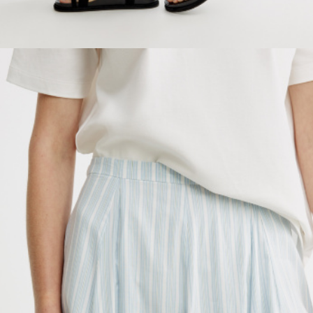
ОБУВЬ
SELA × МАЛЕНЬКИЙ ПРИНЦ
новое
ПРИМЕРИТЬ ОНЛАЙН
SELA × ЧЕБУРАШКА
SELA × СОЮЗМУЛЬТФИЛЬМ
SELA.PREMIUM
ДЕНИМ
СКОРО В ПРОДАЖЕ
РАСПРОДАЖА ДО -60%
ЛУКБУКИ
ПОДАРОЧНЫЕ СЕРТИФИКАТЫ
СКАНДИНАВСКОЕ ДЕТСТВО
ШКОЛА СКОРО
ЛЕГКО ГЛАДИТЬ