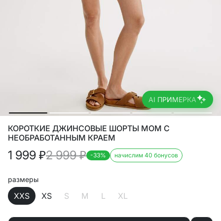
AI ПРИМЕРКА
КОРОТКИЕ ДЖИНСОВЫЕ ШОРТЫ МОМ С
НЕОБРАБОТАННЫМ КРАЕМ
1 999
₽
2 999
₽
-33%
начислим 40 бонусов
размеры
XXS
XS
S
M
L
XL