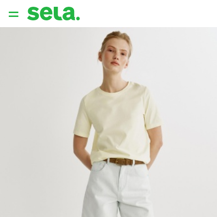
{{ QUERY }}
популярные запросы
Женщины
Девушки
Мужчины
Дети
Дом
АРХИТЕКТУРА ОБРАЗА
THE ‘90S. OFFICE
НОВИНКИ
ОДЕЖДА
АКСЕССУАРЫ
ОБУВЬ