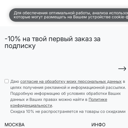
ДЕТСТВО
Для обеспечения оптимальной работы, анализа использо
которые могут размещать на Вашем устройстве cookie-
ПО КОМНАТАМ
ВСЕЛЕННАЯ ВИГГЕ
-10% на твой первый заказ за
СКОРО В ПРОДАЖЕ
подписку
РАСПРОДАЖА ДО -50%
ПОДАРОЧНЫЕ СЕРТИФИКАТЫ
магазины
Даю
согласие на обработку моих персональных данных
в
доставка
целях получения рекламной и информационной рассылки.
Подробную информацию об условиях обработки Ваших
инфо
данных и Ваших правах можно найти в
Политике
конфиденциальности
.
Скидка 10% не распространяется на товары со скидками
МОСКВА
ИНФО