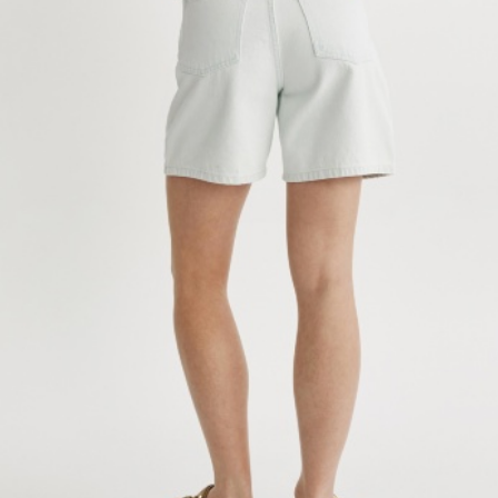
АКСЕССУАРЫ
SELA × МАЛЕНЬКИЙ ПРИНЦ
новое
ПРИМЕРИТЬ ОНЛАЙН
SELA × HELLO KITTY
ДЕНИМ
СКОРО В ПРОДАЖЕ
РАСПРОДАЖА ДО -60%
ЛУКБУКИ
ПОДАРОЧНЫЕ СЕРТИФИКАТЫ
НА СЛУЧАЙ ПОНЕДЕЛЬНИКА
КОНСТРУКТОР ГАРДЕРОБА
НОВИНКИ
ОДЕЖДА
АКСЕССУАРЫ