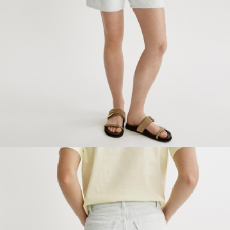
ПРИМЕРИТЬ ОНЛАЙН
SELA × ЧЕБУРАШКА
SELA.PREMIUM
БОЛЬШИЕ РАЗМЕРЫ
ДЕНИМ
НАТУРАЛЬНЫЕ ТКАНИ
СКОРО В ПРОДАЖЕ
РАСПРОДАЖА ДО -60%
ЛУКБУКИ
ПОДАРОЧНЫЕ СЕРТИФИКАТЫ
WINX CLUB
КЛУБ 12:00
HELLO, ТРОПИКИ
НОВИНКИ
ОДЕЖДА