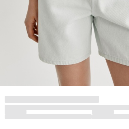
ДЕВОЧКИ
МАЛЬЧИКИ
МАЛЫШИ
только онлайн
ПОДАРОЧНЫЕ СЕРТИФИКАТЫ
КУПАЛЬНЫЙ СЕЗОН
ЛЕТНЯЯ БЕЗМЯТЕЖНОСТЬ
НОВИНКИ
ТЕКСТИЛЬ
ПОСУДА
ДЕКОР
АРОМАТЫ ДЛЯ ДОМА
ХРАНЕНИЕ
КАНЦЕЛЯРИЯ
ВАННАЯ