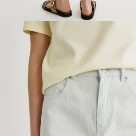
ОБУВЬ
SELA × МАЛЕНЬКИЙ ПРИНЦ
новое
ПРИМЕРИТЬ ОНЛАЙН
SELA × ЧЕБУРАШКА
SELA × СОЮЗМУЛЬТФИЛЬМ
SELA.PREMIUM
ДЕНИМ
СКОРО В ПРОДАЖЕ
РАСПРОДАЖА ДО -60%
ЛУКБУКИ
ПОДАРОЧНЫЕ СЕРТИФИКАТЫ
СКАНДИНАВСКОЕ ДЕТСТВО
ШКОЛА СКОРО
ЛЕГКО ГЛАДИТЬ