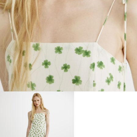
ДЕВОЧКИ
МАЛЬЧИКИ
МАЛЫШИ
только онлайн
ПОДАРОЧНЫЕ СЕРТИФИКАТЫ
КУПАЛЬНЫЙ СЕЗОН
ЛЕТНЯЯ БЕЗМЯТЕЖНОСТЬ
НОВИНКИ
ТЕКСТИЛЬ
ПОСУДА
ДЕКОР
АРОМАТЫ ДЛЯ ДОМА
ХРАНЕНИЕ
КАНЦЕЛЯРИЯ
ВАННАЯ