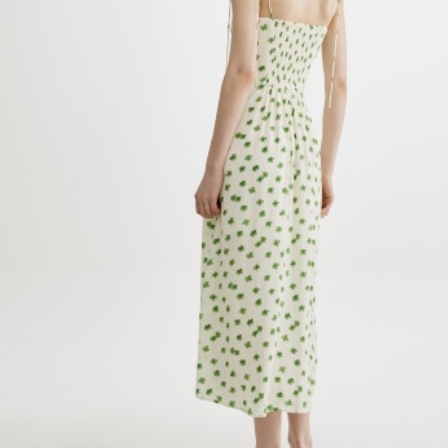
АКСЕССУАРЫ
SELA × МАЛЕНЬКИЙ ПРИНЦ
новое
ПРИМЕРИТЬ ОНЛАЙН
SELA × HELLO KITTY
ДЕНИМ
СКОРО В ПРОДАЖЕ
РАСПРОДАЖА ДО -60%
ЛУКБУКИ
ПОДАРОЧНЫЕ СЕРТИФИКАТЫ
НА СЛУЧАЙ ПОНЕДЕЛЬНИКА
КОНСТРУКТОР ГАРДЕРОБА
НОВИНКИ
ОДЕЖДА
АКСЕССУАРЫ