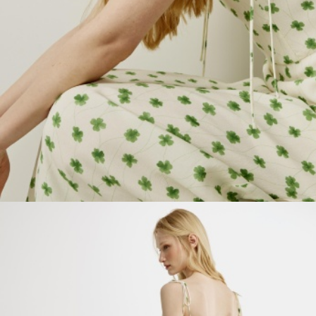
ПРИМЕРИТЬ ОНЛАЙН
SELA × ЧЕБУРАШКА
SELA.PREMIUM
БОЛЬШИЕ РАЗМЕРЫ
ДЕНИМ
НАТУРАЛЬНЫЕ ТКАНИ
СКОРО В ПРОДАЖЕ
РАСПРОДАЖА ДО -60%
ЛУКБУКИ
ПОДАРОЧНЫЕ СЕРТИФИКАТЫ
WINX CLUB
КЛУБ 12:00
HELLO, ТРОПИКИ
НОВИНКИ
ОДЕЖДА