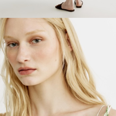
ОБУВЬ
SELA × МАЛЕНЬКИЙ ПРИНЦ
новое
ПРИМЕРИТЬ ОНЛАЙН
SELA × ЧЕБУРАШКА
SELA × СОЮЗМУЛЬТФИЛЬМ
SELA.PREMIUM
ДЕНИМ
СКОРО В ПРОДАЖЕ
РАСПРОДАЖА ДО -60%
ЛУКБУКИ
ПОДАРОЧНЫЕ СЕРТИФИКАТЫ
СКАНДИНАВСКОЕ ДЕТСТВО
ШКОЛА СКОРО
ЛЕГКО ГЛАДИТЬ