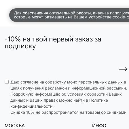
ДЕТСТВО
Для обеспечения оптимальной работы, анализа использо
которые могут размещать на Вашем устройстве cookie-
ПО КОМНАТАМ
ВСЕЛЕННАЯ ВИГГЕ
-10% на твой первый заказ за
СКОРО В ПРОДАЖЕ
подписку
РАСПРОДАЖА ДО -50%
ПОДАРОЧНЫЕ СЕРТИФИКАТЫ
магазины
Даю
согласие на обработку моих персональных данных
в
доставка
целях получения рекламной и информационной рассылки.
Подробную информацию об условиях обработки Ваших
инфо
данных и Ваших правах можно найти в
Политике
конфиденциальности
.
Скидка 10% не распространяется на товары со скидками
МОСКВА
ИНФО