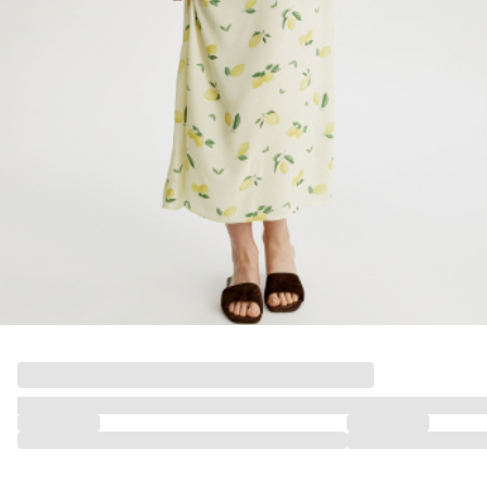
ДЕВОЧКИ
МАЛЬЧИКИ
МАЛЫШИ
только онлайн
ПОДАРОЧНЫЕ СЕРТИФИКАТЫ
КУПАЛЬНЫЙ СЕЗОН
ЛЕТНЯЯ БЕЗМЯТЕЖНОСТЬ
НОВИНКИ
ТЕКСТИЛЬ
ПОСУДА
ДЕКОР
АРОМАТЫ ДЛЯ ДОМА
ХРАНЕНИЕ
КАНЦЕЛЯРИЯ
ВАННАЯ