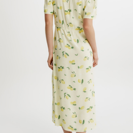
АКСЕССУАРЫ
SELA × МАЛЕНЬКИЙ ПРИНЦ
новое
ПРИМЕРИТЬ ОНЛАЙН
SELA × HELLO KITTY
ДЕНИМ
СКОРО В ПРОДАЖЕ
РАСПРОДАЖА ДО -60%
ЛУКБУКИ
ПОДАРОЧНЫЕ СЕРТИФИКАТЫ
НА СЛУЧАЙ ПОНЕДЕЛЬНИКА
КОНСТРУКТОР ГАРДЕРОБА
НОВИНКИ
ОДЕЖДА
АКСЕССУАРЫ