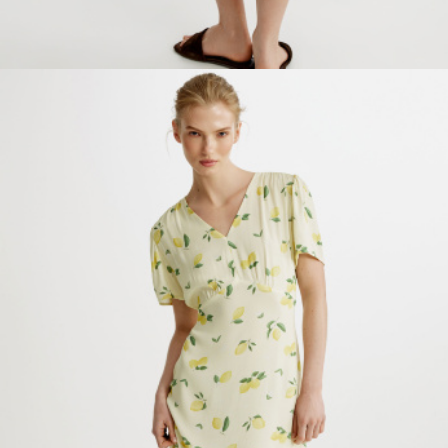
ОБУВЬ
SELA × МАЛЕНЬКИЙ ПРИНЦ
новое
ПРИМЕРИТЬ ОНЛАЙН
SELA × ЧЕБУРАШКА
SELA × СОЮЗМУЛЬТФИЛЬМ
SELA.PREMIUM
ДЕНИМ
СКОРО В ПРОДАЖЕ
РАСПРОДАЖА ДО -60%
ЛУКБУКИ
ПОДАРОЧНЫЕ СЕРТИФИКАТЫ
СКАНДИНАВСКОЕ ДЕТСТВО
ШКОЛА СКОРО
ЛЕГКО ГЛАДИТЬ