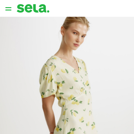
{{ QUERY }}
популярные запросы
Женщины
Девушки
Мужчины
Дети
Дом
АРХИТЕКТУРА ОБРАЗА
THE ‘90S. OFFICE
НОВИНКИ
ОДЕЖДА
АКСЕССУАРЫ
ОБУВЬ