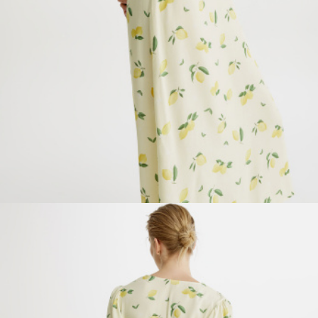
ПРИМЕРИТЬ ОНЛАЙН
SELA × ЧЕБУРАШКА
SELA.PREMIUM
БОЛЬШИЕ РАЗМЕРЫ
ДЕНИМ
НАТУРАЛЬНЫЕ ТКАНИ
СКОРО В ПРОДАЖЕ
РАСПРОДАЖА ДО -60%
ЛУКБУКИ
ПОДАРОЧНЫЕ СЕРТИФИКАТЫ
WINX CLUB
КЛУБ 12:00
HELLO, ТРОПИКИ
НОВИНКИ
ОДЕЖДА