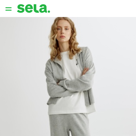
{{ QUERY }}
популярные запросы
Женщины
Девушки
Мужчины
Дети
Дом
АРХИТЕКТУРА ОБРАЗА
THE ‘90S. OFFICE
НОВИНКИ
ОДЕЖДА
АКСЕССУАРЫ
ОБУВЬ