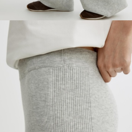
SELA × МАЛЕНЬКИЙ ПРИНЦ
новое
ПРИМЕРИТЬ ОНЛАЙН
SELA × ЧЕБУРАШКА
SELA × СОЮЗМУЛЬТФИЛЬМ
SELA.PREMIUM
ДЕНИМ
СКОРО В ПРОДАЖЕ
РАСПРОДАЖА ДО -60%
ЛУКБУКИ
ПОДАРОЧНЫЕ СЕРТИФИКАТЫ
СКАНДИНАВСКОЕ ДЕТСТВО
ШКОЛА СКОРО
ЛЕГКО ГЛАДИТЬ
ДЕВОЧКИ