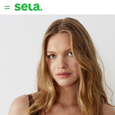
{{ QUERY }}
популярные запросы
Женщины
Девушки
Мужчины
Дети
Дом
АРХИТЕКТУРА ОБРАЗА
THE ‘90S. OFFICE
НОВИНКИ
ОДЕЖДА
АКСЕССУАРЫ
ОБУВЬ