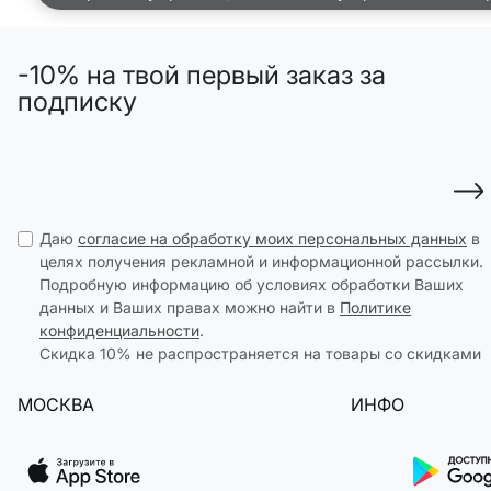
ДЕВОЧКИ
МАЛЬЧИКИ
-10% на твой первый заказ за
МАЛЫШИ
только онлайн
подписку
ПОДАРОЧНЫЕ СЕРТИФИКАТЫ
КУПАЛЬНЫЙ СЕЗОН
ЛЕТНЯЯ БЕЗМЯТЕЖНОСТЬ
Даю
согласие на обработку моих персональных данных
в
целях получения рекламной и информационной рассылки.
НОВИНКИ
Подробную информацию об условиях обработки Ваших
ТЕКСТИЛЬ
данных и Ваших правах можно найти в
Политике
ПОСУДА
конфиденциальности
.
Скидка 10% не распространяется на товары со скидками
ДЕКОР
АРОМАТЫ ДЛЯ ДОМА
МОСКВА
ИНФО
ХРАНЕНИЕ
КАНЦЕЛЯРИЯ
ВАННАЯ