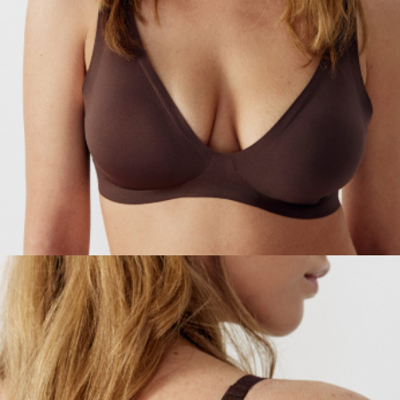
ПРИМЕРИТЬ ОНЛАЙН
SELA × ЧЕБУРАШКА
SELA.PREMIUM
БОЛЬШИЕ РАЗМЕРЫ
ДЕНИМ
НАТУРАЛЬНЫЕ ТКАНИ
СКОРО В ПРОДАЖЕ
РАСПРОДАЖА ДО -60%
ЛУКБУКИ
ПОДАРОЧНЫЕ СЕРТИФИКАТЫ
WINX CLUB
КЛУБ 12:00
HELLO, ТРОПИКИ
НОВИНКИ
ОДЕЖДА