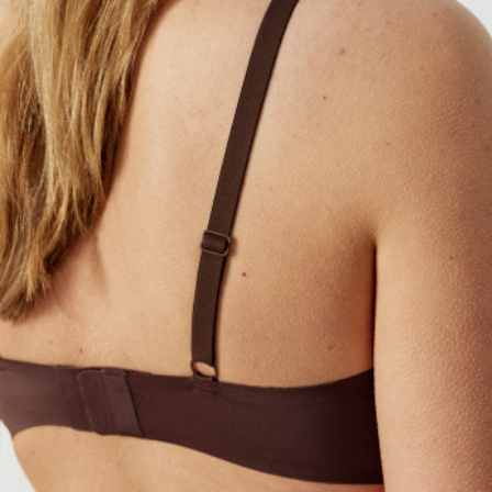
АКСЕССУАРЫ
SELA × МАЛЕНЬКИЙ ПРИНЦ
новое
ПРИМЕРИТЬ ОНЛАЙН
SELA × HELLO KITTY
ДЕНИМ
СКОРО В ПРОДАЖЕ
РАСПРОДАЖА ДО -60%
ЛУКБУКИ
ПОДАРОЧНЫЕ СЕРТИФИКАТЫ
НА СЛУЧАЙ ПОНЕДЕЛЬНИКА
КОНСТРУКТОР ГАРДЕРОБА
НОВИНКИ
ОДЕЖДА
АКСЕССУАРЫ