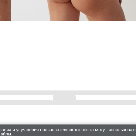
вания и улучшения пользовательского опыта могут использоват
файлы.