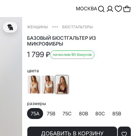
МОСКВА
•••
ЖЕНЩИНЫ
БЮСТГАЛЬТЕРЫ
БАЗОВЫЙ БЮСТГАЛЬТЕР ИЗ
МИКРОФИБРЫ
1 799
₽
начислим 90 бонусов
цвета
размеры
75A
75B
75C
80B
80C
85B
ДОБАВИТЬ В КОРЗИНУ