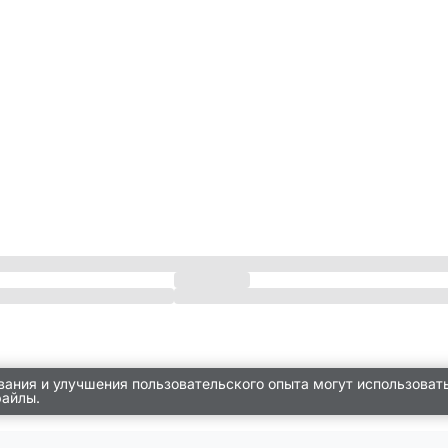
вания и улучшения пользовательского опыта могут использоват
файлы.