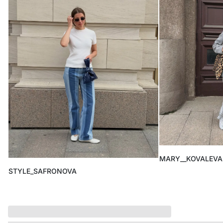
ВСЕЛЕННАЯ ВИГГЕ
СКОРО В ПРОДАЖЕ
РАСПРОДАЖА ДО -50%
ПОДАРОЧНЫЕ СЕРТИФИКАТЫ
магазины
доставка
инфо
MARY__KOVALEVA
STYLE_SAFRONOVA