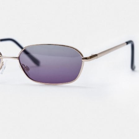
SELA × МАЛЕНЬКИЙ ПРИНЦ
новое
ПРИМЕРИТЬ ОНЛАЙН
SELA × HELLO KITTY
ДЕНИМ
СКОРО В ПРОДАЖЕ
РАСПРОДАЖА ДО -60%
ЛУКБУКИ
ПОДАРОЧНЫЕ СЕРТИФИКАТЫ
НА СЛУЧАЙ ПОНЕДЕЛЬНИКА
КОНСТРУКТОР ГАРДЕРОБА
НОВИНКИ
ОДЕЖДА
АКСЕССУАРЫ
ОБУВЬ