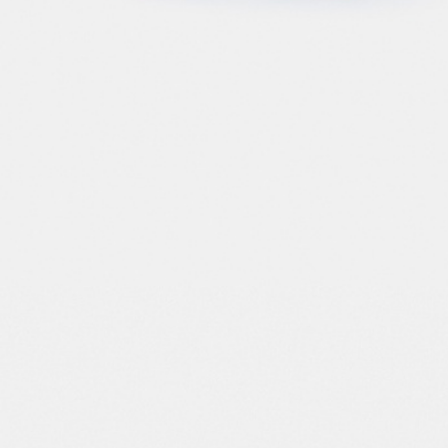
ПРИМЕРИТЬ ОНЛАЙН
SELA × ЧЕБУРАШКА
SELA.PREMIUM
БОЛЬШИЕ РАЗМЕРЫ
ДЕНИМ
НАТУРАЛЬНЫЕ ТКАНИ
СКОРО В ПРОДАЖЕ
РАСПРОДАЖА ДО -60%
ЛУКБУКИ
ПОДАРОЧНЫЕ СЕРТИФИКАТЫ
КЛУБ 12:00
HELLO, ТРОПИКИ
НОВИНКИ
ОДЕЖДА
АКСЕССУАРЫ