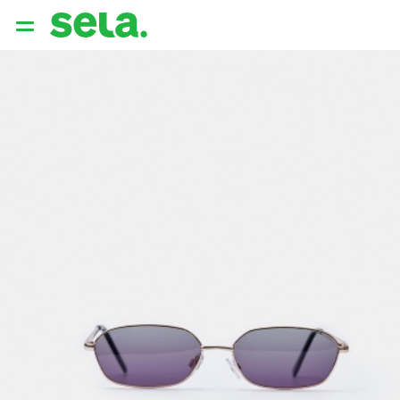
{{ QUERY }}
популярные запросы
Женщины
Девушки
Мужчины
Дети
Дом
АРХИТЕКТУРА ОБРАЗА
THE ‘90S. OFFICE
НОВИНКИ
ОДЕЖДА
АКСЕССУАРЫ
ОБУВЬ