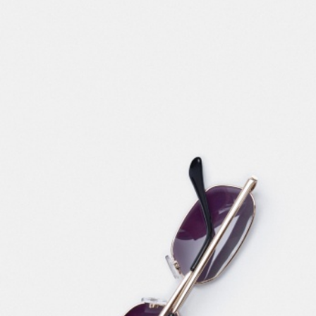
SELA × МАЛЕНЬКИЙ ПРИНЦ
новое
ПРИМЕРИТЬ ОНЛАЙН
SELA × ЧЕБУРАШКА
SELA × СОЮЗМУЛЬТФИЛЬМ
SELA.PREMIUM
ДЕНИМ
СКОРО В ПРОДАЖЕ
РАСПРОДАЖА ДО -60%
ЛУКБУКИ
ПОДАРОЧНЫЕ СЕРТИФИКАТЫ
ШКОЛА СКОРО
ЛЕГКО ГЛАДИТЬ
ДЕВОЧКИ
МАЛЬЧИКИ
МАЛЫШИ
только онлайн