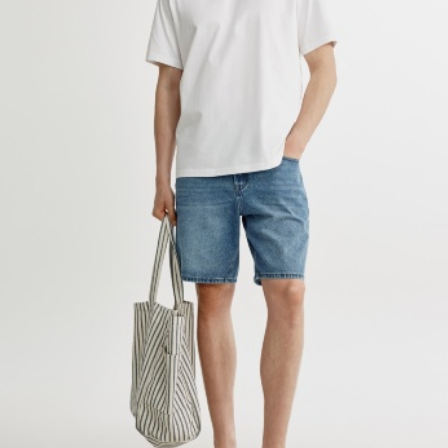
АКСЕССУАРЫ
SELA × МАЛЕНЬКИЙ ПРИНЦ
новое
ПРИМЕРИТЬ ОНЛАЙН
SELA × HELLO KITTY
ДЕНИМ
СКОРО В ПРОДАЖЕ
РАСПРОДАЖА ДО -60%
ЛУКБУКИ
ПОДАРОЧНЫЕ СЕРТИФИКАТЫ
НА СЛУЧАЙ ПОНЕДЕЛЬНИКА
КОНСТРУКТОР ГАРДЕРОБА
НОВИНКИ
ОДЕЖДА
АКСЕССУАРЫ