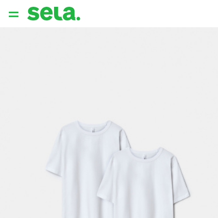
{{ QUERY }}
популярные запросы
Женщины
Девушки
Мужчины
Дети
Дом
АРХИТЕКТУРА ОБРАЗА
THE ‘90S. OFFICE
НОВИНКИ
ОДЕЖДА
АКСЕССУАРЫ
ОБУВЬ