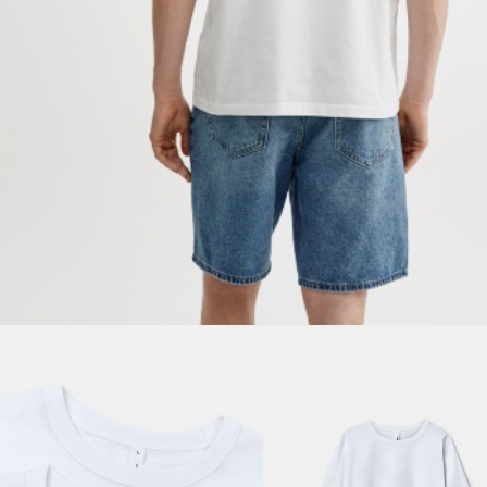
ДЕВОЧКИ
МАЛЬЧИКИ
МАЛЫШИ
только онлайн
ПОДАРОЧНЫЕ СЕРТИФИКАТЫ
КУПАЛЬНЫЙ СЕЗОН
ЛЕТНЯЯ БЕЗМЯТЕЖНОСТЬ
НОВИНКИ
ТЕКСТИЛЬ
ПОСУДА
ДЕКОР
АРОМАТЫ ДЛЯ ДОМА
ХРАНЕНИЕ
КАНЦЕЛЯРИЯ
ВАННАЯ