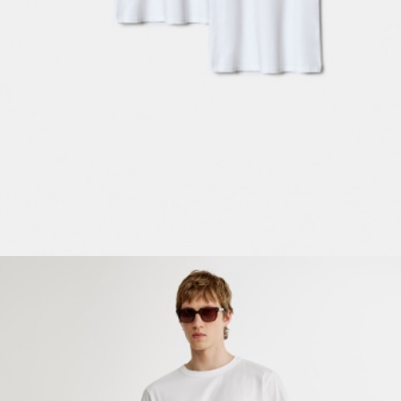
ПРИМЕРИТЬ ОНЛАЙН
SELA × ЧЕБУРАШКА
SELA.PREMIUM
БОЛЬШИЕ РАЗМЕРЫ
ДЕНИМ
НАТУРАЛЬНЫЕ ТКАНИ
СКОРО В ПРОДАЖЕ
РАСПРОДАЖА ДО -60%
ЛУКБУКИ
ПОДАРОЧНЫЕ СЕРТИФИКАТЫ
WINX CLUB
КЛУБ 12:00
HELLO, ТРОПИКИ
НОВИНКИ
ОДЕЖДА