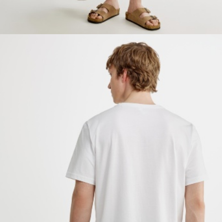
ОБУВЬ
SELA × МАЛЕНЬКИЙ ПРИНЦ
новое
ПРИМЕРИТЬ ОНЛАЙН
SELA × ЧЕБУРАШКА
SELA × СОЮЗМУЛЬТФИЛЬМ
SELA.PREMIUM
ДЕНИМ
СКОРО В ПРОДАЖЕ
РАСПРОДАЖА ДО -60%
ЛУКБУКИ
ПОДАРОЧНЫЕ СЕРТИФИКАТЫ
СКАНДИНАВСКОЕ ДЕТСТВО
ШКОЛА СКОРО
ЛЕГКО ГЛАДИТЬ