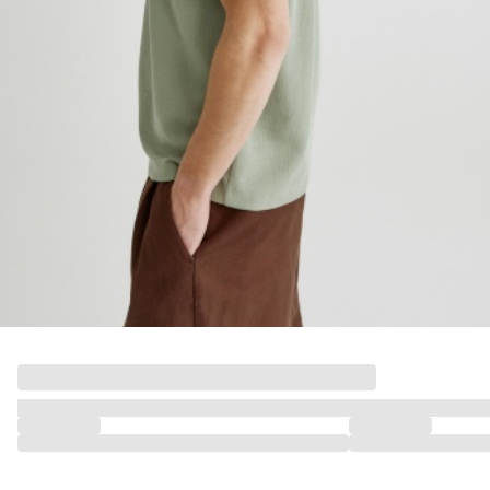
ДЕВОЧКИ
МАЛЬЧИКИ
МАЛЫШИ
только онлайн
ПОДАРОЧНЫЕ СЕРТИФИКАТЫ
КУПАЛЬНЫЙ СЕЗОН
ЛЕТНЯЯ БЕЗМЯТЕЖНОСТЬ
НОВИНКИ
ТЕКСТИЛЬ
ПОСУДА
ДЕКОР
АРОМАТЫ ДЛЯ ДОМА
ХРАНЕНИЕ
КАНЦЕЛЯРИЯ
ВАННАЯ