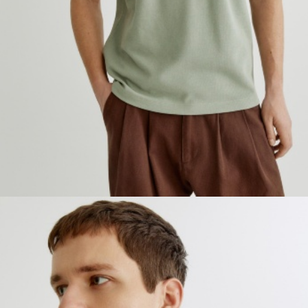
ПРИМЕРИТЬ ОНЛАЙН
SELA × ЧЕБУРАШКА
SELA.PREMIUM
БОЛЬШИЕ РАЗМЕРЫ
ДЕНИМ
НАТУРАЛЬНЫЕ ТКАНИ
СКОРО В ПРОДАЖЕ
РАСПРОДАЖА ДО -60%
ЛУКБУКИ
ПОДАРОЧНЫЕ СЕРТИФИКАТЫ
WINX CLUB
КЛУБ 12:00
HELLO, ТРОПИКИ
НОВИНКИ
ОДЕЖДА