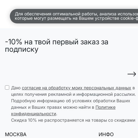
ДЕТСТВО
Для обеспечения оптимальной работы, анализа использо
которые могут размещать на Вашем устройстве cookie-
ПО КОМНАТАМ
ВСЕЛЕННАЯ ВИГГЕ
-10% на твой первый заказ за
СКОРО В ПРОДАЖЕ
подписку
РАСПРОДАЖА ДО -50%
ПОДАРОЧНЫЕ СЕРТИФИКАТЫ
магазины
Даю
согласие на обработку моих персональных данных
в
доставка
целях получения рекламной и информационной рассылки.
Подробную информацию об условиях обработки Ваших
инфо
данных и Ваших правах можно найти в
Политике
конфиденциальности
.
Скидка 10% не распространяется на товары со скидками
МОСКВА
ИНФО