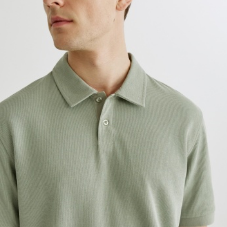
АКСЕССУАРЫ
SELA × МАЛЕНЬКИЙ ПРИНЦ
новое
ПРИМЕРИТЬ ОНЛАЙН
SELA × HELLO KITTY
ДЕНИМ
СКОРО В ПРОДАЖЕ
РАСПРОДАЖА ДО -60%
ЛУКБУКИ
ПОДАРОЧНЫЕ СЕРТИФИКАТЫ
НА СЛУЧАЙ ПОНЕДЕЛЬНИКА
КОНСТРУКТОР ГАРДЕРОБА
НОВИНКИ
ОДЕЖДА
АКСЕССУАРЫ