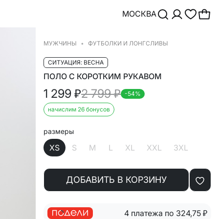
МОСКВА
МУЖЧИНЫ
ФУТБОЛКИ И ЛОНГСЛИВЫ
СИТУАЦИЯ: ВЕСНА
ПОЛО С КОРОТКИМ РУКАВОМ
1 299
₽
2 799
₽
-54%
начислим 26 бонусов
размеры
XS
S
M
L
XL
XXL
3XL
ДОБАВИТЬ В КОРЗИНУ
4 платежа по 324,75
₽