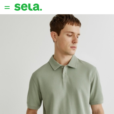
{{ QUERY }}
популярные запросы
Женщины
Девушки
Мужчины
Дети
Дом
АРХИТЕКТУРА ОБРАЗА
THE ‘90S. OFFICE
НОВИНКИ
ОДЕЖДА
АКСЕССУАРЫ
ОБУВЬ