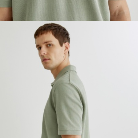
ОБУВЬ
SELA × МАЛЕНЬКИЙ ПРИНЦ
новое
ПРИМЕРИТЬ ОНЛАЙН
SELA × ЧЕБУРАШКА
SELA × СОЮЗМУЛЬТФИЛЬМ
SELA.PREMIUM
ДЕНИМ
СКОРО В ПРОДАЖЕ
РАСПРОДАЖА ДО -60%
ЛУКБУКИ
ПОДАРОЧНЫЕ СЕРТИФИКАТЫ
СКАНДИНАВСКОЕ ДЕТСТВО
ШКОЛА СКОРО
ЛЕГКО ГЛАДИТЬ