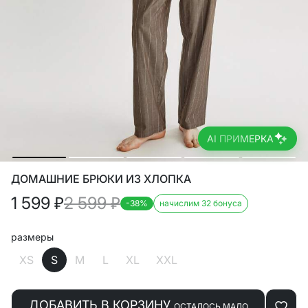
AI ПРИМЕРКА
ДОМАШНИЕ БРЮКИ ИЗ ХЛОПКА
1 599
₽
2 599
₽
-38%
начислим 32 бонуса
размеры
XS
S
M
L
XL
XXL
ДОБАВИТЬ В КОРЗИНУ
ОСТАЛОСЬ МАЛО