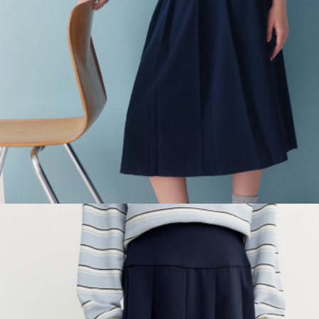
ПРИМЕРИТЬ ОНЛАЙН
SELA × ЧЕБУРАШКА
SELA.PREMIUM
БОЛЬШИЕ РАЗМЕРЫ
ДЕНИМ
НАТУРАЛЬНЫЕ ТКАНИ
СКОРО В ПРОДАЖЕ
РАСПРОДАЖА ДО -60%
ЛУКБУКИ
ПОДАРОЧНЫЕ СЕРТИФИКАТЫ
КЛУБ 12:00
HELLO, ТРОПИКИ
НОВИНКИ
ОДЕЖДА
АКСЕССУАРЫ