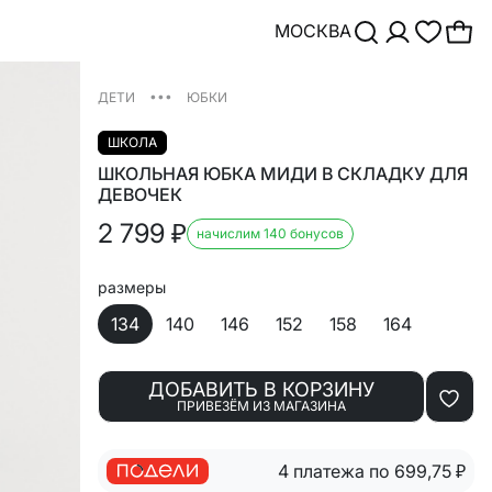
МОСКВА
•••
ДЕТИ
ЮБКИ
ШКОЛА
ШКОЛЬНАЯ ЮБКА МИДИ В СКЛАДКУ ДЛЯ
ДЕВОЧЕК
2 799
₽
начислим 140 бонусов
размеры
134
140
146
152
158
164
ДОБАВИТЬ В КОРЗИНУ
ПРИВЕЗЁМ ИЗ МАГАЗИНА
4 платежа по 699,75
₽