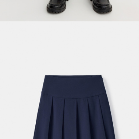
SELA × МАЛЕНЬКИЙ ПРИНЦ
новое
ПРИМЕРИТЬ ОНЛАЙН
SELA × ЧЕБУРАШКА
SELA × СОЮЗМУЛЬТФИЛЬМ
SELA.PREMIUM
ДЕНИМ
СКОРО В ПРОДАЖЕ
РАСПРОДАЖА ДО -60%
ЛУКБУКИ
ПОДАРОЧНЫЕ СЕРТИФИКАТЫ
СКАНДИНАВСКОЕ ДЕТСТВО
ШКОЛА СКОРО
ЛЕГКО ГЛАДИТЬ
ДЕВОЧКИ