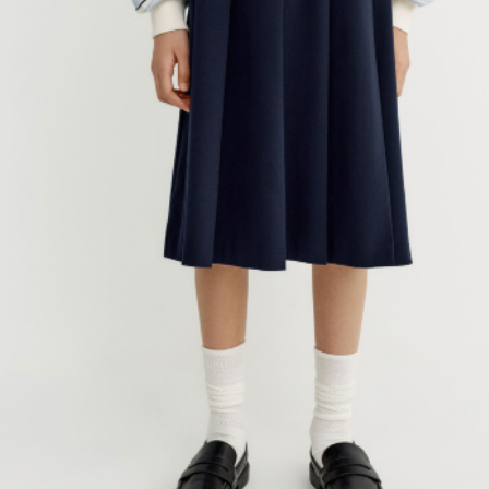
SELA × МАЛЕНЬКИЙ ПРИНЦ
новое
ПРИМЕРИТЬ ОНЛАЙН
SELA × HELLO KITTY
ДЕНИМ
СКОРО В ПРОДАЖЕ
РАСПРОДАЖА ДО -60%
ЛУКБУКИ
ПОДАРОЧНЫЕ СЕРТИФИКАТЫ
НА СЛУЧАЙ ПОНЕДЕЛЬНИКА
КОНСТРУКТОР ГАРДЕРОБА
НОВИНКИ
ОДЕЖДА
АКСЕССУАРЫ
ОБУВЬ