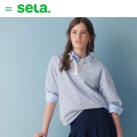
{{ QUERY }}
популярные запросы
Женщины
Девушки
Мужчины
Дети
Дом
АРХИТЕКТУРА ОБРАЗА
THE ‘90S. OFFICE
НОВИНКИ
ОДЕЖДА
АКСЕССУАРЫ
ОБУВЬ