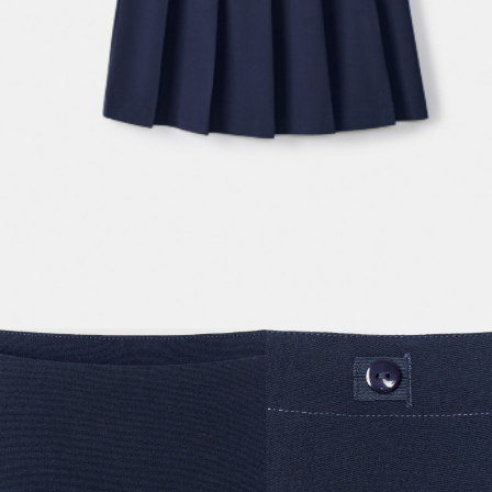
МАЛЬЧИКИ
МАЛЫШИ
только онлайн
ПОДАРОЧНЫЕ СЕРТИФИКАТЫ
КУПАЛЬНЫЙ СЕЗОН
ЛЕТНЯЯ БЕЗМЯТЕЖНОСТЬ
НОВИНКИ
ТЕКСТИЛЬ
ПОСУДА
ДЕКОР
АРОМАТЫ ДЛЯ ДОМА
ХРАНЕНИЕ
КАНЦЕЛЯРИЯ
ВАННАЯ
ДЕТСТВО