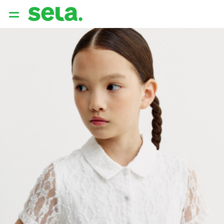
{{ QUERY }}
популярные запросы
Женщины
Девушки
Мужчины
Дети
Дом
АРХИТЕКТУРА ОБРАЗА
THE ‘90S. OFFICE
НОВИНКИ
ОДЕЖДА
АКСЕССУАРЫ
ОБУВЬ