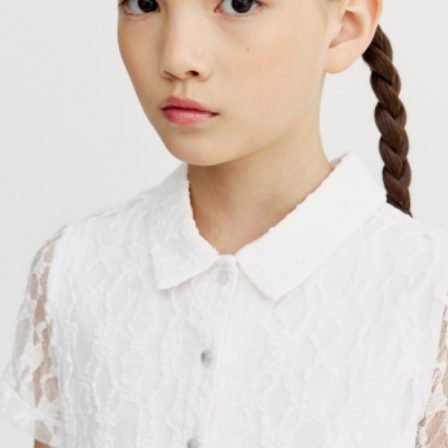
АКСЕССУАРЫ
SELA × МАЛЕНЬКИЙ ПРИНЦ
новое
ПРИМЕРИТЬ ОНЛАЙН
SELA × HELLO KITTY
ДЕНИМ
СКОРО В ПРОДАЖЕ
РАСПРОДАЖА ДО -60%
ЛУКБУКИ
ПОДАРОЧНЫЕ СЕРТИФИКАТЫ
НА СЛУЧАЙ ПОНЕДЕЛЬНИКА
КОНСТРУКТОР ГАРДЕРОБА
НОВИНКИ
ОДЕЖДА
АКСЕССУАРЫ