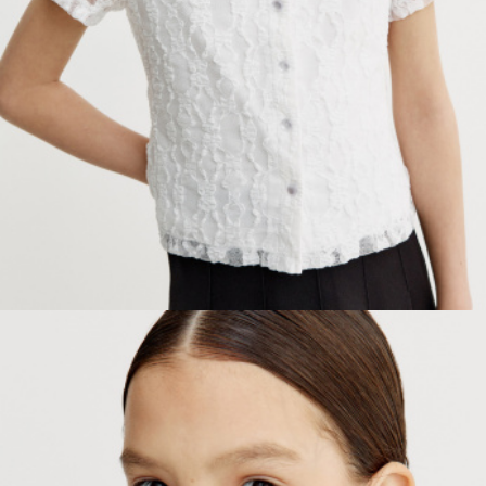
ПРИМЕРИТЬ ОНЛАЙН
SELA × ЧЕБУРАШКА
SELA.PREMIUM
БОЛЬШИЕ РАЗМЕРЫ
ДЕНИМ
НАТУРАЛЬНЫЕ ТКАНИ
СКОРО В ПРОДАЖЕ
РАСПРОДАЖА ДО -60%
ЛУКБУКИ
ПОДАРОЧНЫЕ СЕРТИФИКАТЫ
WINX CLUB
КЛУБ 12:00
HELLO, ТРОПИКИ
НОВИНКИ
ОДЕЖДА