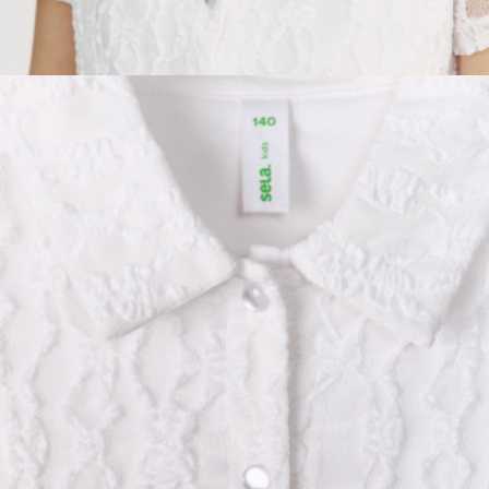
ОБУВЬ
SELA × МАЛЕНЬКИЙ ПРИНЦ
новое
ПРИМЕРИТЬ ОНЛАЙН
SELA × ЧЕБУРАШКА
SELA × СОЮЗМУЛЬТФИЛЬМ
SELA.PREMIUM
ДЕНИМ
СКОРО В ПРОДАЖЕ
РАСПРОДАЖА ДО -60%
ЛУКБУКИ
ПОДАРОЧНЫЕ СЕРТИФИКАТЫ
СКАНДИНАВСКОЕ ДЕТСТВО
ШКОЛА СКОРО
ЛЕГКО ГЛАДИТЬ