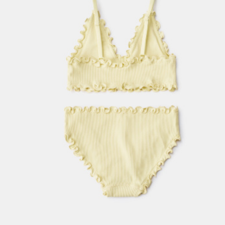
АКСЕССУАРЫ
SELA × МАЛЕНЬКИЙ ПРИНЦ
новое
ПРИМЕРИТЬ ОНЛАЙН
SELA × HELLO KITTY
ДЕНИМ
СКОРО В ПРОДАЖЕ
РАСПРОДАЖА ДО -60%
ЛУКБУКИ
ПОДАРОЧНЫЕ СЕРТИФИКАТЫ
НА СЛУЧАЙ ПОНЕДЕЛЬНИКА
КОНСТРУКТОР ГАРДЕРОБА
НОВИНКИ
ОДЕЖДА
АКСЕССУАРЫ