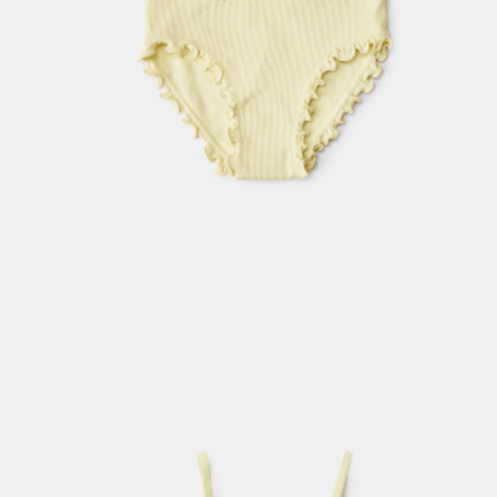
ПРИМЕРИТЬ ОНЛАЙН
SELA × ЧЕБУРАШКА
SELA.PREMIUM
БОЛЬШИЕ РАЗМЕРЫ
ДЕНИМ
НАТУРАЛЬНЫЕ ТКАНИ
СКОРО В ПРОДАЖЕ
РАСПРОДАЖА ДО -60%
ЛУКБУКИ
ПОДАРОЧНЫЕ СЕРТИФИКАТЫ
WINX CLUB
КЛУБ 12:00
HELLO, ТРОПИКИ
НОВИНКИ
ОДЕЖДА