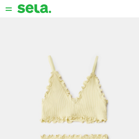
{{ QUERY }}
популярные запросы
Женщины
Девушки
Мужчины
Дети
Дом
АРХИТЕКТУРА ОБРАЗА
THE ‘90S. OFFICE
НОВИНКИ
ОДЕЖДА
АКСЕССУАРЫ
ОБУВЬ