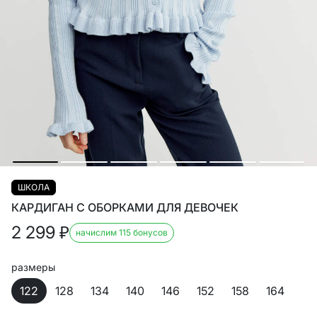
ШКОЛА
КАРДИГАН С ОБОРКАМИ ДЛЯ ДЕВОЧЕК
2 299
₽
начислим 115 бонусов
размеры
122
128
134
140
146
152
158
164