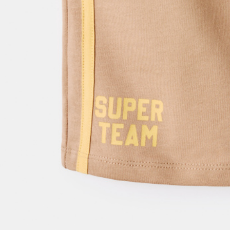
SELA × МАЛЕНЬКИЙ ПРИНЦ
новое
ПРИМЕРИТЬ ОНЛАЙН
SELA × HELLO KITTY
ДЕНИМ
СКОРО В ПРОДАЖЕ
РАСПРОДАЖА ДО -60%
ЛУКБУКИ
ПОДАРОЧНЫЕ СЕРТИФИКАТЫ
НА СЛУЧАЙ ПОНЕДЕЛЬНИКА
КОНСТРУКТОР ГАРДЕРОБА
НОВИНКИ
ОДЕЖДА
АКСЕССУАРЫ
ОБУВЬ