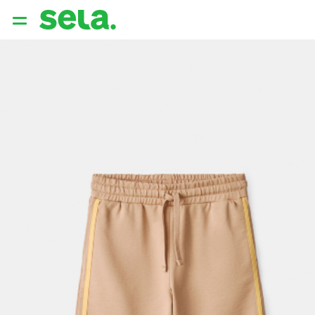
{{ QUERY }}
популярные запросы
Женщины
Девушки
Мужчины
Дети
Дом
АРХИТЕКТУРА ОБРАЗА
THE ‘90S. OFFICE
НОВИНКИ
ОДЕЖДА
АКСЕССУАРЫ
ОБУВЬ