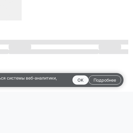
ься системы веб-аналитики,
OK
Подробнее