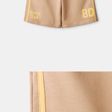
ПРИМЕРИТЬ ОНЛАЙН
SELA × ЧЕБУРАШКА
SELA.PREMIUM
БОЛЬШИЕ РАЗМЕРЫ
ДЕНИМ
НАТУРАЛЬНЫЕ ТКАНИ
СКОРО В ПРОДАЖЕ
РАСПРОДАЖА ДО -60%
ЛУКБУКИ
ПОДАРОЧНЫЕ СЕРТИФИКАТЫ
КЛУБ 12:00
HELLO, ТРОПИКИ
НОВИНКИ
ОДЕЖДА
АКСЕССУАРЫ