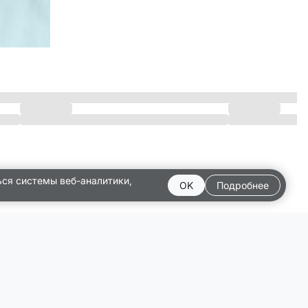
ься системы веб-аналитики,
OK
Подробнее