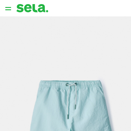
{{ QUERY }}
популярные запросы
Женщины
Девушки
Мужчины
Дети
Дом
АРХИТЕКТУРА ОБРАЗА
THE ‘90S. OFFICE
НОВИНКИ
ОДЕЖДА
АКСЕССУАРЫ
ОБУВЬ