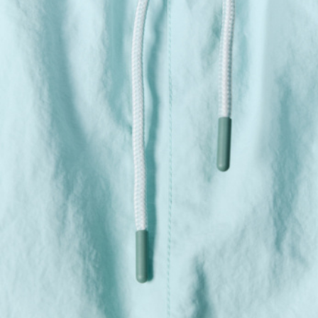
АКСЕССУАРЫ
SELA × МАЛЕНЬКИЙ ПРИНЦ
новое
ПРИМЕРИТЬ ОНЛАЙН
SELA × HELLO KITTY
ДЕНИМ
СКОРО В ПРОДАЖЕ
РАСПРОДАЖА ДО -60%
ЛУКБУКИ
ПОДАРОЧНЫЕ СЕРТИФИКАТЫ
НА СЛУЧАЙ ПОНЕДЕЛЬНИКА
КОНСТРУКТОР ГАРДЕРОБА
НОВИНКИ
ОДЕЖДА
АКСЕССУАРЫ