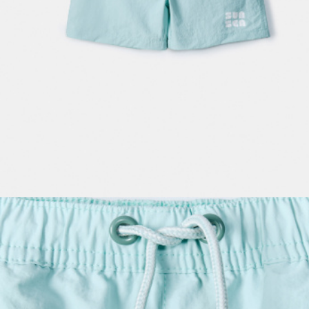
ПРИМЕРИТЬ ОНЛАЙН
SELA × ЧЕБУРАШКА
SELA.PREMIUM
БОЛЬШИЕ РАЗМЕРЫ
ДЕНИМ
НАТУРАЛЬНЫЕ ТКАНИ
СКОРО В ПРОДАЖЕ
РАСПРОДАЖА ДО -60%
ЛУКБУКИ
ПОДАРОЧНЫЕ СЕРТИФИКАТЫ
WINX CLUB
КЛУБ 12:00
HELLO, ТРОПИКИ
НОВИНКИ
ОДЕЖДА