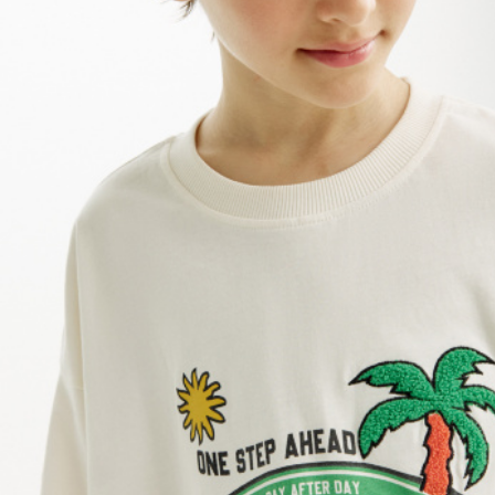
АКСЕССУАРЫ
SELA × МАЛЕНЬКИЙ ПРИНЦ
новое
ПРИМЕРИТЬ ОНЛАЙН
SELA × HELLO KITTY
ДЕНИМ
СКОРО В ПРОДАЖЕ
РАСПРОДАЖА ДО -60%
ЛУКБУКИ
ПОДАРОЧНЫЕ СЕРТИФИКАТЫ
НА СЛУЧАЙ ПОНЕДЕЛЬНИКА
КОНСТРУКТОР ГАРДЕРОБА
НОВИНКИ
ОДЕЖДА
АКСЕССУАРЫ