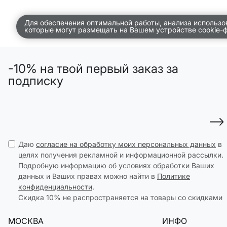
ДЕТСТВО
Для обеспечения оптимальной работы, анализа использо
которые могут размещать на Вашем устройстве cookie-
ПО КОМНАТАМ
ВСЕЛЕННАЯ ВИГГЕ
-10% на твой первый заказ за
СКОРО В ПРОДАЖЕ
подписку
РАСПРОДАЖА ДО -50%
ПОДАРОЧНЫЕ СЕРТИФИКАТЫ
магазины
Даю
согласие на обработку моих персональных данных
в
доставка
целях получения рекламной и информационной рассылки.
Подробную информацию об условиях обработки Ваших
инфо
данных и Ваших правах можно найти в
Политике
конфиденциальности
.
Скидка 10% не распространяется на товары со скидками
МОСКВА
ИНФО