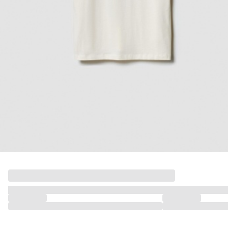
ДЕВОЧКИ
МАЛЬЧИКИ
МАЛЫШИ
только онлайн
ПОДАРОЧНЫЕ СЕРТИФИКАТЫ
КУПАЛЬНЫЙ СЕЗОН
ЛЕТНЯЯ БЕЗМЯТЕЖНОСТЬ
НОВИНКИ
ТЕКСТИЛЬ
ПОСУДА
ДЕКОР
АРОМАТЫ ДЛЯ ДОМА
ХРАНЕНИЕ
КАНЦЕЛЯРИЯ
ВАННАЯ