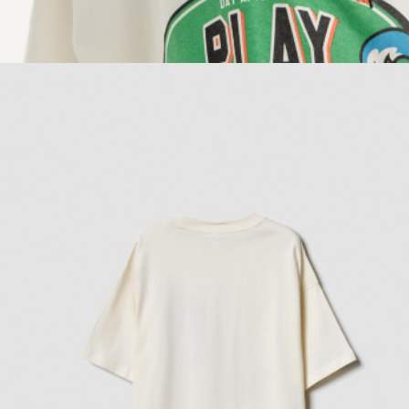
ОБУВЬ
SELA × МАЛЕНЬКИЙ ПРИНЦ
новое
ПРИМЕРИТЬ ОНЛАЙН
SELA × ЧЕБУРАШКА
SELA × СОЮЗМУЛЬТФИЛЬМ
SELA.PREMIUM
ДЕНИМ
СКОРО В ПРОДАЖЕ
РАСПРОДАЖА ДО -60%
ЛУКБУКИ
ПОДАРОЧНЫЕ СЕРТИФИКАТЫ
СКАНДИНАВСКОЕ ДЕТСТВО
ШКОЛА СКОРО
ЛЕГКО ГЛАДИТЬ