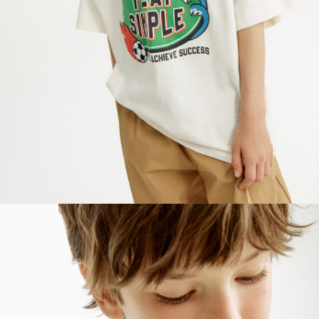
ПРИМЕРИТЬ ОНЛАЙН
SELA × ЧЕБУРАШКА
SELA.PREMIUM
БОЛЬШИЕ РАЗМЕРЫ
ДЕНИМ
НАТУРАЛЬНЫЕ ТКАНИ
СКОРО В ПРОДАЖЕ
РАСПРОДАЖА ДО -60%
ЛУКБУКИ
ПОДАРОЧНЫЕ СЕРТИФИКАТЫ
WINX CLUB
КЛУБ 12:00
HELLO, ТРОПИКИ
НОВИНКИ
ОДЕЖДА