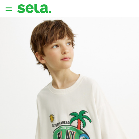
{{ QUERY }}
популярные запросы
Женщины
Девушки
Мужчины
Дети
Дом
АРХИТЕКТУРА ОБРАЗА
THE ‘90S. OFFICE
НОВИНКИ
ОДЕЖДА
АКСЕССУАРЫ
ОБУВЬ