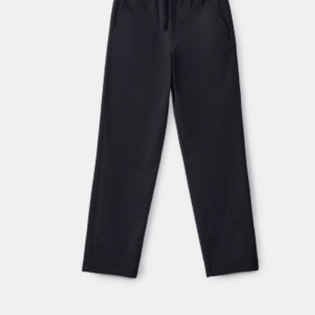
АКСЕССУАРЫ
SELA × МАЛЕНЬКИЙ ПРИНЦ
новое
ПРИМЕРИТЬ ОНЛАЙН
SELA × HELLO KITTY
ДЕНИМ
СКОРО В ПРОДАЖЕ
РАСПРОДАЖА ДО -60%
ЛУКБУКИ
ПОДАРОЧНЫЕ СЕРТИФИКАТЫ
НА СЛУЧАЙ ПОНЕДЕЛЬНИКА
КОНСТРУКТОР ГАРДЕРОБА
НОВИНКИ
ОДЕЖДА
АКСЕССУАРЫ