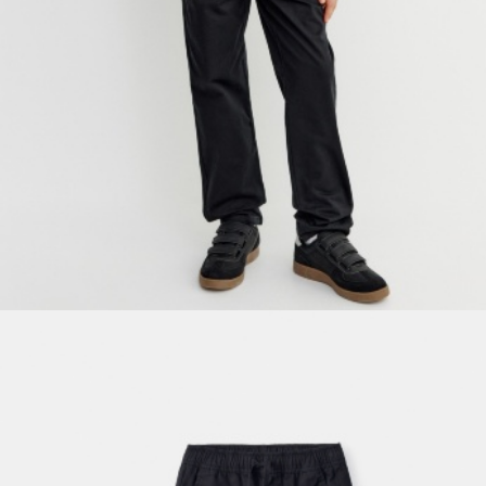
ПРИМЕРИТЬ ОНЛАЙН
SELA × ЧЕБУРАШКА
SELA.PREMIUM
БОЛЬШИЕ РАЗМЕРЫ
ДЕНИМ
НАТУРАЛЬНЫЕ ТКАНИ
СКОРО В ПРОДАЖЕ
РАСПРОДАЖА ДО -60%
ЛУКБУКИ
ПОДАРОЧНЫЕ СЕРТИФИКАТЫ
WINX CLUB
КЛУБ 12:00
HELLO, ТРОПИКИ
НОВИНКИ
ОДЕЖДА