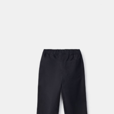
ОБУВЬ
SELA × МАЛЕНЬКИЙ ПРИНЦ
новое
ПРИМЕРИТЬ ОНЛАЙН
SELA × ЧЕБУРАШКА
SELA × СОЮЗМУЛЬТФИЛЬМ
SELA.PREMIUM
ДЕНИМ
СКОРО В ПРОДАЖЕ
РАСПРОДАЖА ДО -60%
ЛУКБУКИ
ПОДАРОЧНЫЕ СЕРТИФИКАТЫ
СКАНДИНАВСКОЕ ДЕТСТВО
ШКОЛА СКОРО
ЛЕГКО ГЛАДИТЬ