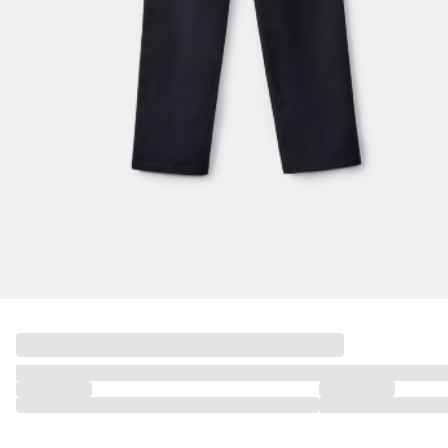
ДЕВОЧКИ
МАЛЬЧИКИ
МАЛЫШИ
только онлайн
ПОДАРОЧНЫЕ СЕРТИФИКАТЫ
КУПАЛЬНЫЙ СЕЗОН
ЛЕТНЯЯ БЕЗМЯТЕЖНОСТЬ
НОВИНКИ
ТЕКСТИЛЬ
ПОСУДА
ДЕКОР
АРОМАТЫ ДЛЯ ДОМА
ХРАНЕНИЕ
КАНЦЕЛЯРИЯ
ВАННАЯ