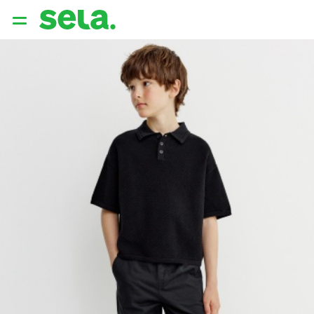
{{ QUERY }}
популярные запросы
Женщины
Девушки
Мужчины
Дети
Дом
АРХИТЕКТУРА ОБРАЗА
THE ‘90S. OFFICE
НОВИНКИ
ОДЕЖДА
АКСЕССУАРЫ
ОБУВЬ