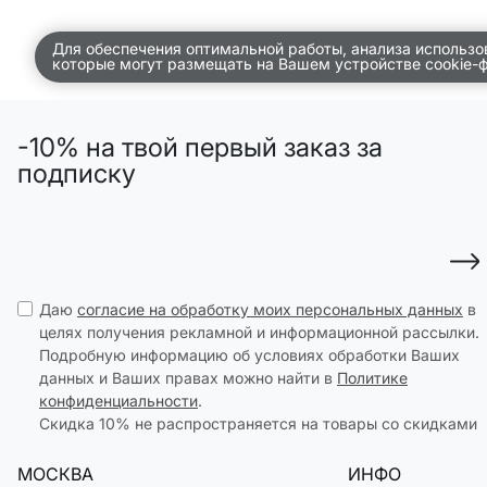
ДЕТСТВО
Для обеспечения оптимальной работы, анализа использо
которые могут размещать на Вашем устройстве cookie-
ПО КОМНАТАМ
ВСЕЛЕННАЯ ВИГГЕ
-10% на твой первый заказ за
СКОРО В ПРОДАЖЕ
подписку
РАСПРОДАЖА ДО -50%
ПОДАРОЧНЫЕ СЕРТИФИКАТЫ
магазины
Даю
согласие на обработку моих персональных данных
в
доставка
целях получения рекламной и информационной рассылки.
Подробную информацию об условиях обработки Ваших
инфо
данных и Ваших правах можно найти в
Политике
конфиденциальности
.
Скидка 10% не распространяется на товары со скидками
МОСКВА
ИНФО