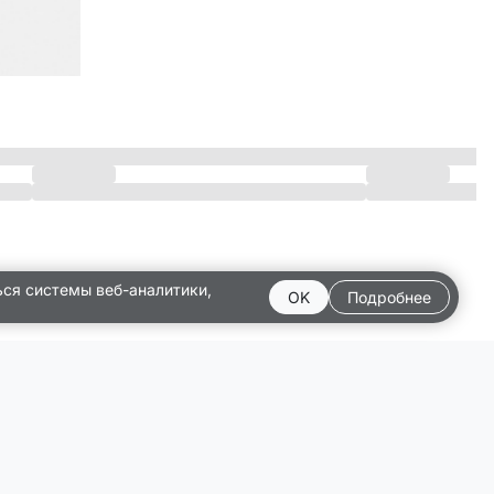
ься системы веб-аналитики,
OK
Подробнее