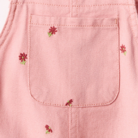
АКСЕССУАРЫ
SELA × МАЛЕНЬКИЙ ПРИНЦ
новое
ПРИМЕРИТЬ ОНЛАЙН
SELA × HELLO KITTY
ДЕНИМ
СКОРО В ПРОДАЖЕ
РАСПРОДАЖА ДО -60%
ЛУКБУКИ
ПОДАРОЧНЫЕ СЕРТИФИКАТЫ
НА СЛУЧАЙ ПОНЕДЕЛЬНИКА
КОНСТРУКТОР ГАРДЕРОБА
НОВИНКИ
ОДЕЖДА
АКСЕССУАРЫ