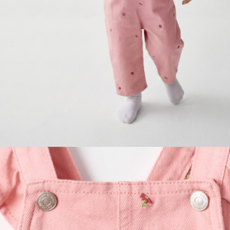
ПРИМЕРИТЬ ОНЛАЙН
SELA × ЧЕБУРАШКА
SELA.PREMIUM
БОЛЬШИЕ РАЗМЕРЫ
ДЕНИМ
НАТУРАЛЬНЫЕ ТКАНИ
СКОРО В ПРОДАЖЕ
РАСПРОДАЖА ДО -60%
ЛУКБУКИ
ПОДАРОЧНЫЕ СЕРТИФИКАТЫ
WINX CLUB
КЛУБ 12:00
HELLO, ТРОПИКИ
НОВИНКИ
ОДЕЖДА