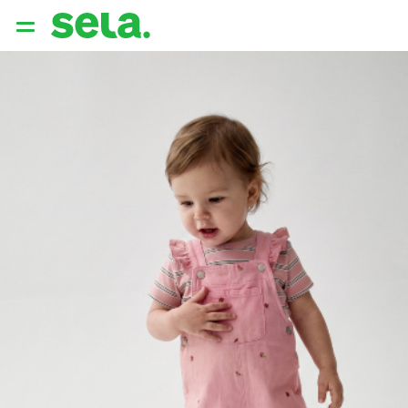
{{ QUERY }}
популярные запросы
Женщины
Девушки
Мужчины
Дети
Дом
АРХИТЕКТУРА ОБРАЗА
THE ‘90S. OFFICE
НОВИНКИ
ОДЕЖДА
АКСЕССУАРЫ
ОБУВЬ