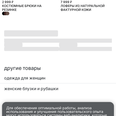
2 999 ₽
7 999 ₽
КОСТЮМНЫЕ БРЮКИ НА
ЛОФЕРЫ ИЗ НАТУРАЛЬНОЙ
БОЛЬШИЕ РАЗМЕРЫ
РЕЗИНКЕ
ФАКТУРНОЙ КОЖИ
другие товары
одежда для женщин
женские блузки и рубашки
Для обеспечения оптимальной работы, анализа
использования и улучшения пользовательского опыта
могут использоваться системы веб-аналитики, которые