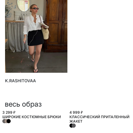
K.RASHITOVAA
весь образ
3 299 ₽
4 999 ₽
ШИРОКИЕ КОСТЮМНЫЕ БРЮКИ
КЛАССИЧЕСКИЙ ПРИТАЛЕННЫЙ
БОЛЬШИЕ РАЗМЕРЫ
ЖАКЕТ