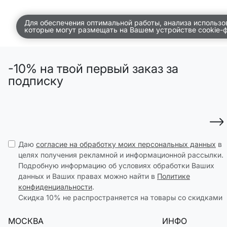
ДЕТСТВО
Для обеспечения оптимальной работы, анализа использо
которые могут размещать на Вашем устройстве cookie-
ПО КОМНАТАМ
ВСЕЛЕННАЯ ВИГГЕ
-10% на твой первый заказ за
СКОРО В ПРОДАЖЕ
подписку
РАСПРОДАЖА ДО -50%
ПОДАРОЧНЫЕ СЕРТИФИКАТЫ
магазины
Даю
согласие на обработку моих персональных данных
в
доставка
целях получения рекламной и информационной рассылки.
Подробную информацию об условиях обработки Ваших
инфо
данных и Ваших правах можно найти в
Политике
конфиденциальности
.
Скидка 10% не распространяется на товары со скидками
МОСКВА
ИНФО