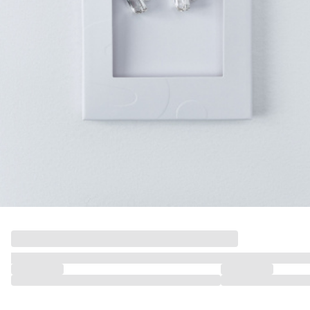
ДЕВОЧКИ
МАЛЬЧИКИ
МАЛЫШИ
только онлайн
ПОДАРОЧНЫЕ СЕРТИФИКАТЫ
КУПАЛЬНЫЙ СЕЗОН
ЛЕТНЯЯ БЕЗМЯТЕЖНОСТЬ
НОВИНКИ
ТЕКСТИЛЬ
ПОСУДА
ДЕКОР
АРОМАТЫ ДЛЯ ДОМА
ХРАНЕНИЕ
КАНЦЕЛЯРИЯ
ВАННАЯ