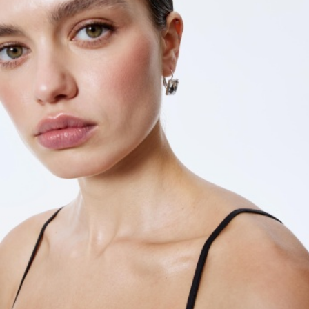
АКСЕССУАРЫ
SELA × МАЛЕНЬКИЙ ПРИНЦ
новое
ПРИМЕРИТЬ ОНЛАЙН
SELA × HELLO KITTY
ДЕНИМ
СКОРО В ПРОДАЖЕ
РАСПРОДАЖА ДО -60%
ЛУКБУКИ
ПОДАРОЧНЫЕ СЕРТИФИКАТЫ
НА СЛУЧАЙ ПОНЕДЕЛЬНИКА
КОНСТРУКТОР ГАРДЕРОБА
НОВИНКИ
ОДЕЖДА
АКСЕССУАРЫ