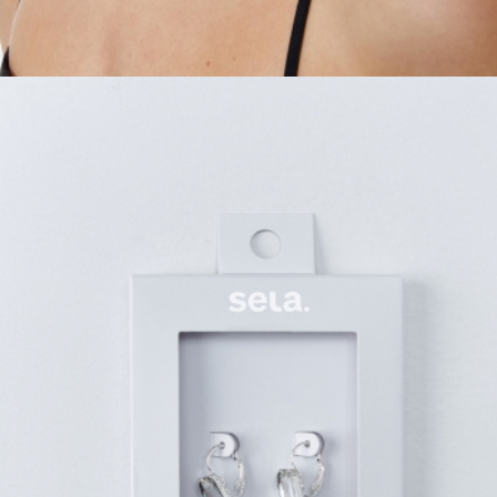
ОБУВЬ
SELA × МАЛЕНЬКИЙ ПРИНЦ
новое
ПРИМЕРИТЬ ОНЛАЙН
SELA × ЧЕБУРАШКА
SELA × СОЮЗМУЛЬТФИЛЬМ
SELA.PREMIUM
ДЕНИМ
СКОРО В ПРОДАЖЕ
РАСПРОДАЖА ДО -60%
ЛУКБУКИ
ПОДАРОЧНЫЕ СЕРТИФИКАТЫ
СКАНДИНАВСКОЕ ДЕТСТВО
ШКОЛА СКОРО
ЛЕГКО ГЛАДИТЬ