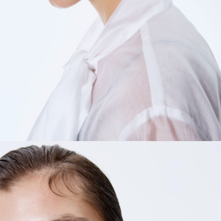
ПРИМЕРИТЬ ОНЛАЙН
SELA × ЧЕБУРАШКА
SELA.PREMIUM
БОЛЬШИЕ РАЗМЕРЫ
ДЕНИМ
НАТУРАЛЬНЫЕ ТКАНИ
СКОРО В ПРОДАЖЕ
РАСПРОДАЖА ДО -60%
ЛУКБУКИ
ПОДАРОЧНЫЕ СЕРТИФИКАТЫ
WINX CLUB
КЛУБ 12:00
HELLO, ТРОПИКИ
НОВИНКИ
ОДЕЖДА