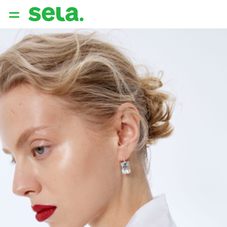
{{ QUERY }}
популярные запросы
Женщины
Девушки
Мужчины
Дети
Дом
АРХИТЕКТУРА ОБРАЗА
THE ‘90S. OFFICE
НОВИНКИ
ОДЕЖДА
АКСЕССУАРЫ
ОБУВЬ