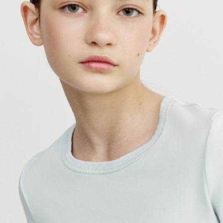
SELA × МАЛЕНЬКИЙ ПРИНЦ
новое
ПРИМЕРИТЬ ОНЛАЙН
SELA × HELLO KITTY
ДЕНИМ
СКОРО В ПРОДАЖЕ
РАСПРОДАЖА ДО -60%
ЛУКБУКИ
ПОДАРОЧНЫЕ СЕРТИФИКАТЫ
НА СЛУЧАЙ ПОНЕДЕЛЬНИКА
КОНСТРУКТОР ГАРДЕРОБА
НОВИНКИ
ОДЕЖДА
АКСЕССУАРЫ
ОБУВЬ