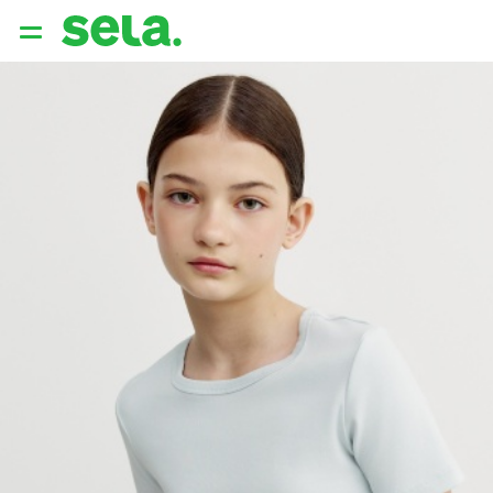
{{ QUERY }}
популярные запросы
Женщины
Девушки
Мужчины
Дети
Дом
АРХИТЕКТУРА ОБРАЗА
THE ‘90S. OFFICE
НОВИНКИ
ОДЕЖДА
АКСЕССУАРЫ
ОБУВЬ