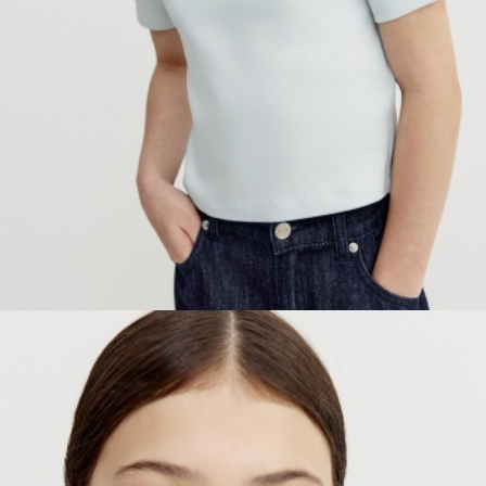
ПРИМЕРИТЬ ОНЛАЙН
SELA × ЧЕБУРАШКА
SELA.PREMIUM
БОЛЬШИЕ РАЗМЕРЫ
ДЕНИМ
НАТУРАЛЬНЫЕ ТКАНИ
СКОРО В ПРОДАЖЕ
РАСПРОДАЖА ДО -60%
ЛУКБУКИ
ПОДАРОЧНЫЕ СЕРТИФИКАТЫ
КЛУБ 12:00
HELLO, ТРОПИКИ
НОВИНКИ
ОДЕЖДА
АКСЕССУАРЫ