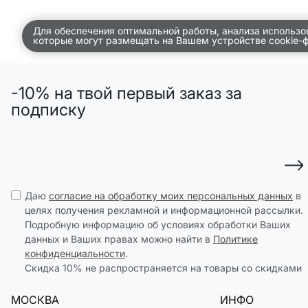
ПО КОМНАТАМ
Для обеспечения оптимальной работы, анализа использо
которые могут размещать на Вашем устройстве cookie-
ВСЕЛЕННАЯ ВИГГЕ
СКОРО В ПРОДАЖЕ
-10% на твой первый заказ за
РАСПРОДАЖА ДО -50%
подписку
ПОДАРОЧНЫЕ СЕРТИФИКАТЫ
магазины
доставка
Даю
согласие на обработку моих персональных данных
в
инфо
целях получения рекламной и информационной рассылки.
Подробную информацию об условиях обработки Ваших
данных и Ваших правах можно найти в
Политике
конфиденциальности
.
Скидка 10% не распространяется на товары со скидками
МОСКВА
ИНФО