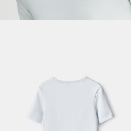
SELA × МАЛЕНЬКИЙ ПРИНЦ
новое
ПРИМЕРИТЬ ОНЛАЙН
SELA × ЧЕБУРАШКА
SELA × СОЮЗМУЛЬТФИЛЬМ
SELA.PREMIUM
ДЕНИМ
СКОРО В ПРОДАЖЕ
РАСПРОДАЖА ДО -60%
ЛУКБУКИ
ПОДАРОЧНЫЕ СЕРТИФИКАТЫ
СКАНДИНАВСКОЕ ДЕТСТВО
ШКОЛА СКОРО
ЛЕГКО ГЛАДИТЬ
ДЕВОЧКИ