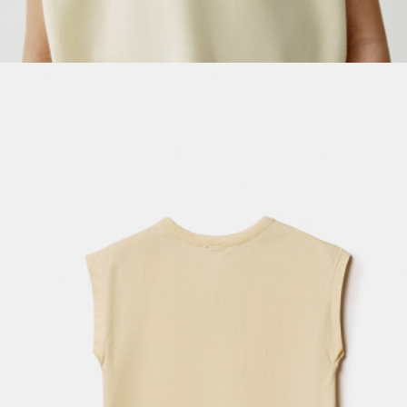
SELA × МАЛЕНЬКИЙ ПРИНЦ
новое
ПРИМЕРИТЬ ОНЛАЙН
SELA × ЧЕБУРАШКА
SELA × СОЮЗМУЛЬТФИЛЬМ
SELA.PREMIUM
ДЕНИМ
СКОРО В ПРОДАЖЕ
РАСПРОДАЖА ДО -60%
ЛУКБУКИ
ПОДАРОЧНЫЕ СЕРТИФИКАТЫ
ШКОЛА СКОРО
ЛЕГКО ГЛАДИТЬ
ДЕВОЧКИ
МАЛЬЧИКИ
МАЛЫШИ
только онлайн