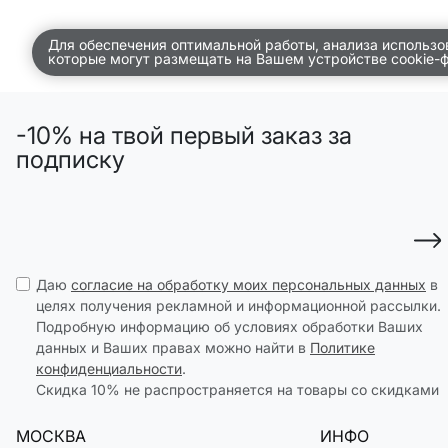
ВСЕЛЕННАЯ ВИГГЕ
Для обеспечения оптимальной работы, анализа использо
которые могут размещать на Вашем устройстве cookie-
СКОРО В ПРОДАЖЕ
РАСПРОДАЖА ДО -50%
-10% на твой первый заказ за
ПОДАРОЧНЫЕ СЕРТИФИКАТЫ
подписку
магазины
доставка
инфо
Даю
согласие на обработку моих персональных данных
в
целях получения рекламной и информационной рассылки.
Подробную информацию об условиях обработки Ваших
данных и Ваших правах можно найти в
Политике
конфиденциальности
.
Скидка 10% не распространяется на товары со скидками
МОСКВА
ИНФО