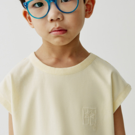
SELA × МАЛЕНЬКИЙ ПРИНЦ
новое
ПРИМЕРИТЬ ОНЛАЙН
SELA × HELLO KITTY
ДЕНИМ
СКОРО В ПРОДАЖЕ
РАСПРОДАЖА ДО -60%
ЛУКБУКИ
ПОДАРОЧНЫЕ СЕРТИФИКАТЫ
НА СЛУЧАЙ ПОНЕДЕЛЬНИКА
КОНСТРУКТОР ГАРДЕРОБА
НОВИНКИ
ОДЕЖДА
АКСЕССУАРЫ
ОБУВЬ