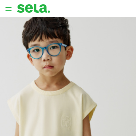
{{ QUERY }}
популярные запросы
Женщины
Девушки
Мужчины
Дети
Дом
АРХИТЕКТУРА ОБРАЗА
THE ‘90S. OFFICE
НОВИНКИ
ОДЕЖДА
АКСЕССУАРЫ
ОБУВЬ