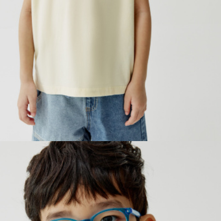
ПРИМЕРИТЬ ОНЛАЙН
SELA × ЧЕБУРАШКА
SELA.PREMIUM
БОЛЬШИЕ РАЗМЕРЫ
ДЕНИМ
НАТУРАЛЬНЫЕ ТКАНИ
СКОРО В ПРОДАЖЕ
РАСПРОДАЖА ДО -60%
ЛУКБУКИ
ПОДАРОЧНЫЕ СЕРТИФИКАТЫ
КЛУБ 12:00
HELLO, ТРОПИКИ
НОВИНКИ
ОДЕЖДА
АКСЕССУАРЫ