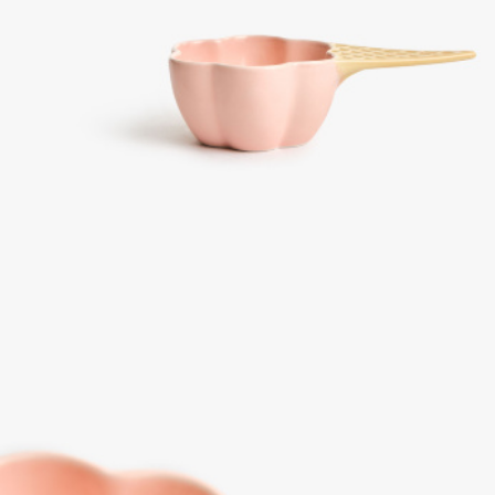
ПРИМЕРИТЬ ОНЛАЙН
SELA × ЧЕБУРАШКА
SELA.PREMIUM
БОЛЬШИЕ РАЗМЕРЫ
ДЕНИМ
НАТУРАЛЬНЫЕ ТКАНИ
СКОРО В ПРОДАЖЕ
РАСПРОДАЖА ДО -60%
ЛУКБУКИ
ПОДАРОЧНЫЕ СЕРТИФИКАТЫ
КЛУБ 12:00
HELLO, ТРОПИКИ
НОВИНКИ
ОДЕЖДА
АКСЕССУАРЫ