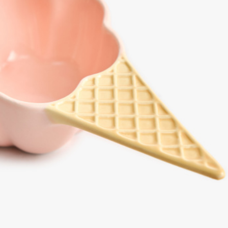
SELA × МАЛЕНЬКИЙ ПРИНЦ
новое
ПРИМЕРИТЬ ОНЛАЙН
SELA × HELLO KITTY
ДЕНИМ
СКОРО В ПРОДАЖЕ
РАСПРОДАЖА ДО -60%
ЛУКБУКИ
ПОДАРОЧНЫЕ СЕРТИФИКАТЫ
НА СЛУЧАЙ ПОНЕДЕЛЬНИКА
КОНСТРУКТОР ГАРДЕРОБА
НОВИНКИ
ОДЕЖДА
АКСЕССУАРЫ
ОБУВЬ