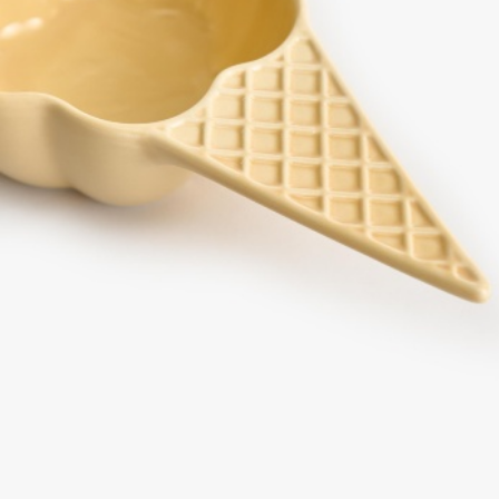
SELA × МАЛЕНЬКИЙ ПРИНЦ
новое
ПРИМЕРИТЬ ОНЛАЙН
SELA × HELLO KITTY
ДЕНИМ
СКОРО В ПРОДАЖЕ
РАСПРОДАЖА ДО -60%
ЛУКБУКИ
ПОДАРОЧНЫЕ СЕРТИФИКАТЫ
НА СЛУЧАЙ ПОНЕДЕЛЬНИКА
КОНСТРУКТОР ГАРДЕРОБА
НОВИНКИ
ОДЕЖДА
АКСЕССУАРЫ
ОБУВЬ