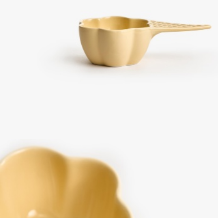
ПРИМЕРИТЬ ОНЛАЙН
SELA × ЧЕБУРАШКА
SELA.PREMIUM
БОЛЬШИЕ РАЗМЕРЫ
ДЕНИМ
НАТУРАЛЬНЫЕ ТКАНИ
СКОРО В ПРОДАЖЕ
РАСПРОДАЖА ДО -60%
ЛУКБУКИ
ПОДАРОЧНЫЕ СЕРТИФИКАТЫ
КЛУБ 12:00
HELLO, ТРОПИКИ
НОВИНКИ
ОДЕЖДА
АКСЕССУАРЫ