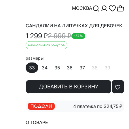
МОСКВА
САНДАЛИИ НА ЛИПУЧКАХ ДЛЯ ДЕВОЧЕК
1 299
₽
2 999
₽
-57%
начислим 26 бонусов
размеры
33
34
35
36
37
38
39
ДОБАВИТЬ В КОРЗИНУ
4 платежа по 324,75
₽
О ТОВАРЕ