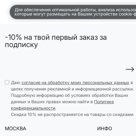
АКСЕССУАРЫ
Для обеспечения оптимальной работы, анализа использо
которые могут размещать на Вашем устройстве cookie-
SELA × МАЛЕНЬКИЙ ПРИНЦ
новое
ПРИМЕРИТЬ ОНЛАЙН
SELA × HELLO KITTY
-10% на твой первый заказ за
ДЕНИМ
подписку
СКОРО В ПРОДАЖЕ
РАСПРОДАЖА ДО -60%
ЛУКБУКИ
ПОДАРОЧНЫЕ СЕРТИФИКАТЫ
Даю
согласие на обработку моих персональных данных
в
целях получения рекламной и информационной рассылки.
НА СЛУЧАЙ ПОНЕДЕЛЬНИКА
Подробную информацию об условиях обработки Ваших
КОНСТРУКТОР ГАРДЕРОБА
данных и Ваших правах можно найти в
Политике
конфиденциальности
.
НОВИНКИ
Скидка 10% не распространяется на товары со скидками
ОДЕЖДА
МОСКВА
ИНФО
АКСЕССУАРЫ