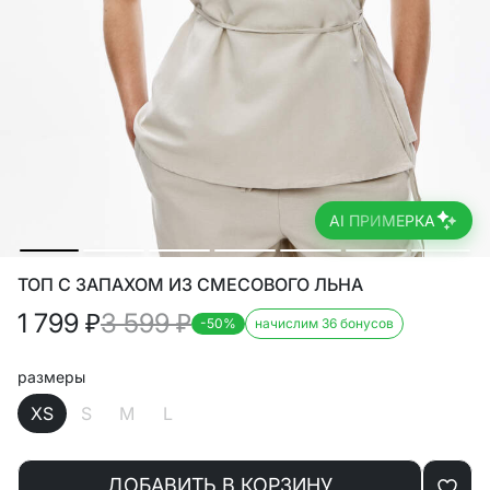
AI ПРИМЕРКА
ТОП С ЗАПАХОМ ИЗ СМЕСОВОГО ЛЬНА
1 799
₽
3 599
₽
-50%
начислим 36 бонусов
размеры
XS
S
M
L
ДОБАВИТЬ В КОРЗИНУ