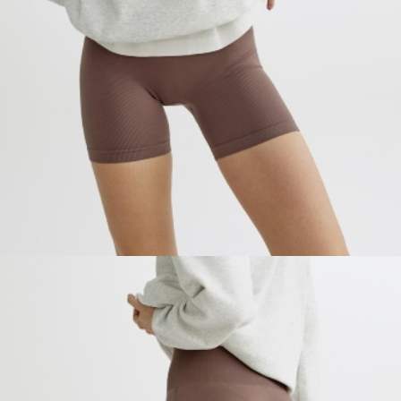
ПРИМЕРИТЬ ОНЛАЙН
SELA × ЧЕБУРАШКА
SELA.PREMIUM
БОЛЬШИЕ РАЗМЕРЫ
ДЕНИМ
НАТУРАЛЬНЫЕ ТКАНИ
СКОРО В ПРОДАЖЕ
РАСПРОДАЖА ДО -60%
ЛУКБУКИ
ПОДАРОЧНЫЕ СЕРТИФИКАТЫ
WINX CLUB
КЛУБ 12:00
HELLO, ТРОПИКИ
НОВИНКИ
ОДЕЖДА