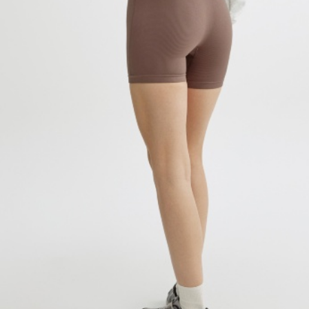
АКСЕССУАРЫ
SELA × МАЛЕНЬКИЙ ПРИНЦ
новое
ПРИМЕРИТЬ ОНЛАЙН
SELA × HELLO KITTY
ДЕНИМ
СКОРО В ПРОДАЖЕ
РАСПРОДАЖА ДО -60%
ЛУКБУКИ
ПОДАРОЧНЫЕ СЕРТИФИКАТЫ
НА СЛУЧАЙ ПОНЕДЕЛЬНИКА
КОНСТРУКТОР ГАРДЕРОБА
НОВИНКИ
ОДЕЖДА
АКСЕССУАРЫ