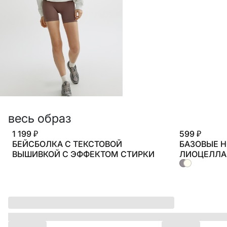
ДЕТСТВО
ПО КОМНАТАМ
ВСЕЛЕННАЯ ВИГГЕ
СКОРО В ПРОДАЖЕ
РАСПРОДАЖА ДО -50%
ПОДАРОЧНЫЕ СЕРТИФИКАТЫ
весь образ
1 199 ₽
599 ₽
магазины
БЕЙСБОЛКА С ТЕКСТОВОЙ
БАЗОВЫЕ 
доставка
ВЫШИВКОЙ С ЭФФЕКТОМ СТИРКИ
ЛИОЦЕЛЛА
ШЕЛКА
инфо