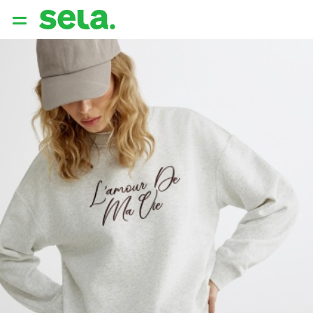
{{ QUERY }}
популярные запросы
Женщины
Девушки
Мужчины
Дети
Дом
АРХИТЕКТУРА ОБРАЗА
THE ‘90S. OFFICE
НОВИНКИ
ОДЕЖДА
АКСЕССУАРЫ
ОБУВЬ