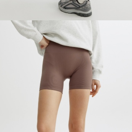
ОБУВЬ
SELA × МАЛЕНЬКИЙ ПРИНЦ
новое
ПРИМЕРИТЬ ОНЛАЙН
SELA × ЧЕБУРАШКА
SELA × СОЮЗМУЛЬТФИЛЬМ
SELA.PREMIUM
ДЕНИМ
СКОРО В ПРОДАЖЕ
РАСПРОДАЖА ДО -60%
ЛУКБУКИ
ПОДАРОЧНЫЕ СЕРТИФИКАТЫ
СКАНДИНАВСКОЕ ДЕТСТВО
ШКОЛА СКОРО
ЛЕГКО ГЛАДИТЬ