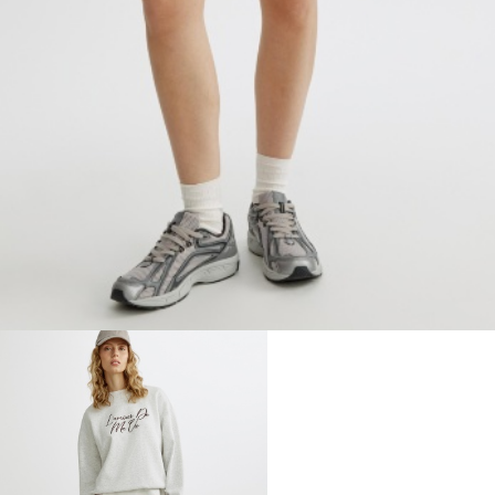
ДЕВОЧКИ
МАЛЬЧИКИ
МАЛЫШИ
только онлайн
ПОДАРОЧНЫЕ СЕРТИФИКАТЫ
КУПАЛЬНЫЙ СЕЗОН
ЛЕТНЯЯ БЕЗМЯТЕЖНОСТЬ
НОВИНКИ
ТЕКСТИЛЬ
ПОСУДА
ДЕКОР
АРОМАТЫ ДЛЯ ДОМА
ХРАНЕНИЕ
КАНЦЕЛЯРИЯ
ВАННАЯ