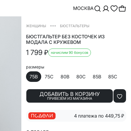
МОСКВА
•••
ЖЕНЩИНЫ
БЮСТГАЛЬТЕРЫ
БЮСТГАЛЬТЕР БЕЗ КОСТОЧЕК ИЗ
МОДАЛА С КРУЖЕВОМ
1 799
₽
начислим 90 бонусов
размеры
75B
75C
80B
80C
85B
85C
ДОБАВИТЬ В КОРЗИНУ
ПРИВЕЗЁМ ИЗ МАГАЗИНА
4 платежа по 449,75
₽