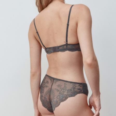
SELA × МАЛЕНЬКИЙ ПРИНЦ
новое
ПРИМЕРИТЬ ОНЛАЙН
SELA × HELLO KITTY
ДЕНИМ
СКОРО В ПРОДАЖЕ
РАСПРОДАЖА ДО -60%
ЛУКБУКИ
ПОДАРОЧНЫЕ СЕРТИФИКАТЫ
НА СЛУЧАЙ ПОНЕДЕЛЬНИКА
КОНСТРУКТОР ГАРДЕРОБА
НОВИНКИ
ОДЕЖДА
АКСЕССУАРЫ
ОБУВЬ