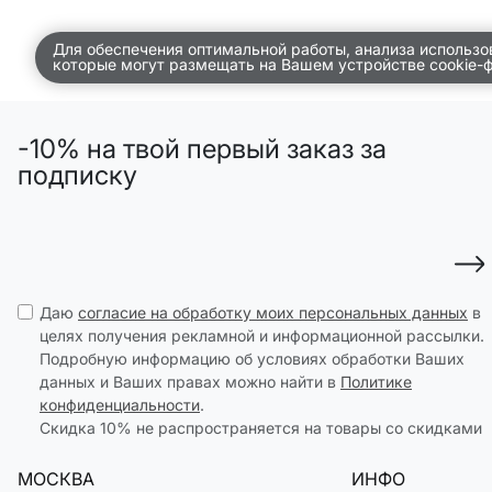
ВСЕЛЕННАЯ ВИГГЕ
Для обеспечения оптимальной работы, анализа использо
которые могут размещать на Вашем устройстве cookie-
СКОРО В ПРОДАЖЕ
РАСПРОДАЖА ДО -50%
-10% на твой первый заказ за
ПОДАРОЧНЫЕ СЕРТИФИКАТЫ
подписку
магазины
доставка
инфо
Даю
согласие на обработку моих персональных данных
в
целях получения рекламной и информационной рассылки.
Подробную информацию об условиях обработки Ваших
данных и Ваших правах можно найти в
Политике
конфиденциальности
.
Скидка 10% не распространяется на товары со скидками
МОСКВА
ИНФО