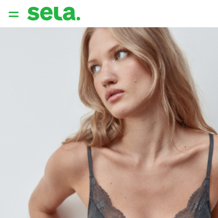
{{ QUERY }}
популярные запросы
Женщины
Девушки
Мужчины
Дети
Дом
АРХИТЕКТУРА ОБРАЗА
THE ‘90S. OFFICE
НОВИНКИ
ОДЕЖДА
АКСЕССУАРЫ
ОБУВЬ