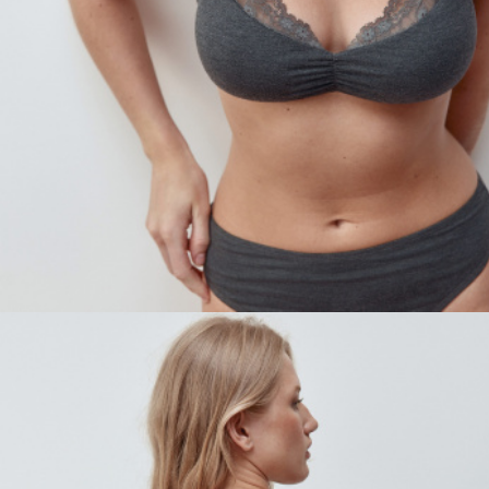
ПРИМЕРИТЬ ОНЛАЙН
SELA × ЧЕБУРАШКА
SELA.PREMIUM
БОЛЬШИЕ РАЗМЕРЫ
ДЕНИМ
НАТУРАЛЬНЫЕ ТКАНИ
СКОРО В ПРОДАЖЕ
РАСПРОДАЖА ДО -60%
ЛУКБУКИ
ПОДАРОЧНЫЕ СЕРТИФИКАТЫ
КЛУБ 12:00
HELLO, ТРОПИКИ
НОВИНКИ
ОДЕЖДА
АКСЕССУАРЫ