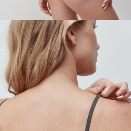
SELA × МАЛЕНЬКИЙ ПРИНЦ
новое
ПРИМЕРИТЬ ОНЛАЙН
SELA × ЧЕБУРАШКА
SELA × СОЮЗМУЛЬТФИЛЬМ
SELA.PREMIUM
ДЕНИМ
СКОРО В ПРОДАЖЕ
РАСПРОДАЖА ДО -60%
ЛУКБУКИ
ПОДАРОЧНЫЕ СЕРТИФИКАТЫ
ШКОЛА СКОРО
ЛЕГКО ГЛАДИТЬ
ДЕВОЧКИ
МАЛЬЧИКИ
МАЛЫШИ
только онлайн