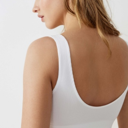
АКСЕССУАРЫ
SELA × МАЛЕНЬКИЙ ПРИНЦ
новое
ПРИМЕРИТЬ ОНЛАЙН
SELA × HELLO KITTY
ДЕНИМ
СКОРО В ПРОДАЖЕ
РАСПРОДАЖА ДО -60%
ЛУКБУКИ
ПОДАРОЧНЫЕ СЕРТИФИКАТЫ
НА СЛУЧАЙ ПОНЕДЕЛЬНИКА
КОНСТРУКТОР ГАРДЕРОБА
НОВИНКИ
ОДЕЖДА
АКСЕССУАРЫ