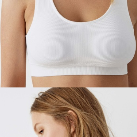
ПРИМЕРИТЬ ОНЛАЙН
SELA × ЧЕБУРАШКА
SELA.PREMIUM
БОЛЬШИЕ РАЗМЕРЫ
ДЕНИМ
НАТУРАЛЬНЫЕ ТКАНИ
СКОРО В ПРОДАЖЕ
РАСПРОДАЖА ДО -60%
ЛУКБУКИ
ПОДАРОЧНЫЕ СЕРТИФИКАТЫ
WINX CLUB
КЛУБ 12:00
HELLO, ТРОПИКИ
НОВИНКИ
ОДЕЖДА