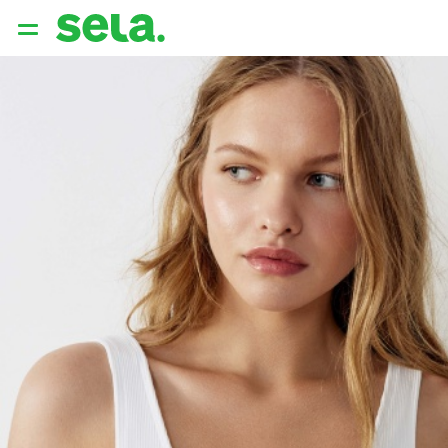
{{ QUERY }}
популярные запросы
Женщины
Девушки
Мужчины
Дети
Дом
АРХИТЕКТУРА ОБРАЗА
THE ‘90S. OFFICE
НОВИНКИ
ОДЕЖДА
АКСЕССУАРЫ
ОБУВЬ