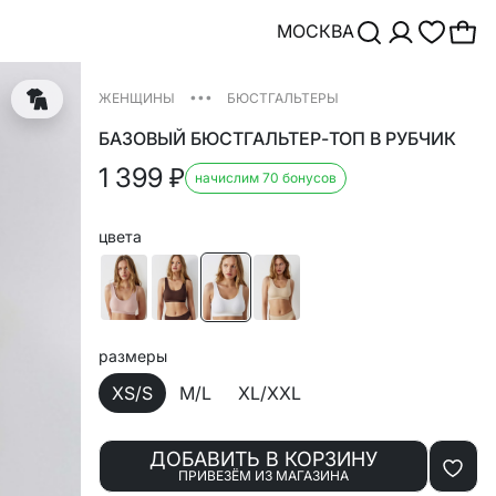
МОСКВА
•••
ЖЕНЩИНЫ
БЮСТГАЛЬТЕРЫ
БАЗОВЫЙ БЮСТГАЛЬТЕР-ТОП В РУБЧИК
1 399
₽
начислим 70 бонусов
цвета
размеры
XS/S
M/L
XL/XXL
ДОБАВИТЬ В КОРЗИНУ
ПРИВЕЗЁМ ИЗ МАГАЗИНА