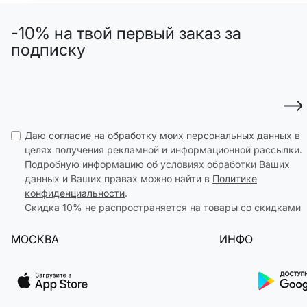
ДЕВОЧКИ
МАЛЬЧИКИ
-10% на твой первый заказ за
МАЛЫШИ
только онлайн
подписку
ПОДАРОЧНЫЕ СЕРТИФИКАТЫ
КУПАЛЬНЫЙ СЕЗОН
ЛЕТНЯЯ БЕЗМЯТЕЖНОСТЬ
Даю
согласие на обработку моих персональных данных
в
целях получения рекламной и информационной рассылки.
Подробную информацию об условиях обработки Ваших
НОВИНКИ
данных и Ваших правах можно найти в
Политике
ТЕКСТИЛЬ
конфиденциальности
.
ПОСУДА
Скидка 10% не распространяется на товары со скидками
ДЕКОР
МОСКВА
ИНФО
АРОМАТЫ ДЛЯ ДОМА
ХРАНЕНИЕ
КАНЦЕЛЯРИЯ
ВАННАЯ