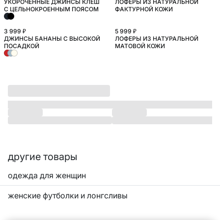
УКОРОЧЕННЫЕ ДЖИНСЫ КЛЕШ
ЛОФЕРЫ ИЗ НАТУРАЛЬНОЙ
С ЦЕЛЬНОКРОЕННЫМ ПОЯСОМ
ФАКТУРНОЙ КОЖИ
3 999 ₽
5 999 ₽
ДЖИНСЫ БАНАНЫ С ВЫСОКОЙ
ЛОФЕРЫ ИЗ НАТУРАЛЬНОЙ
БОЛЬШИЕ РАЗМЕРЫ
ПОСАДКОЙ
МАТОВОЙ КОЖИ
другие товары
одежда для женщин
женские футболки и лонгсливы