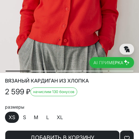
AI ПРИМЕРКА
ВЯЗАНЫЙ КАРДИГАН ИЗ ХЛОПКА
2 599
₽
начислим 130 бонусов
размеры
XS
S
M
L
XL
ДОБАВИТЬ В КОРЗИНУ