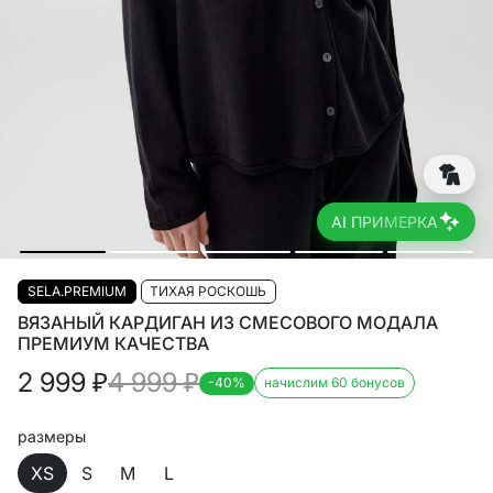
AI ПРИМЕРКА
SELA.PREMIUM
ТИХАЯ РОСКОШЬ
ВЯЗАНЫЙ КАРДИГАН ИЗ СМЕСОВОГО МОДАЛА
ПРЕМИУМ КАЧЕСТВА
2 999
₽
4 999
₽
-40%
начислим 60 бонусов
размеры
XS
S
M
L