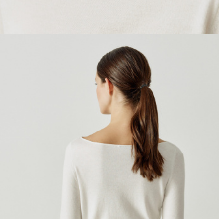
ОБУВЬ
SELA × МАЛЕНЬКИЙ ПРИНЦ
новое
ПРИМЕРИТЬ ОНЛАЙН
SELA × ЧЕБУРАШКА
SELA × СОЮЗМУЛЬТФИЛЬМ
SELA.PREMIUM
ДЕНИМ
СКОРО В ПРОДАЖЕ
РАСПРОДАЖА ДО -60%
ЛУКБУКИ
ПОДАРОЧНЫЕ СЕРТИФИКАТЫ
СКАНДИНАВСКОЕ ДЕТСТВО
ШКОЛА СКОРО
ЛЕГКО ГЛАДИТЬ