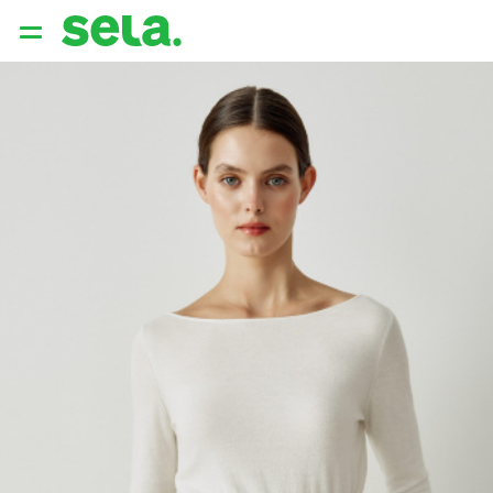
{{ QUERY }}
популярные запросы
Женщины
Девушки
Мужчины
Дети
Дом
АРХИТЕКТУРА ОБРАЗА
THE ‘90S. OFFICE
НОВИНКИ
ОДЕЖДА
АКСЕССУАРЫ
ОБУВЬ