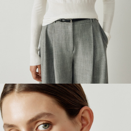
ПРИМЕРИТЬ ОНЛАЙН
SELA × ЧЕБУРАШКА
SELA.PREMIUM
БОЛЬШИЕ РАЗМЕРЫ
ДЕНИМ
НАТУРАЛЬНЫЕ ТКАНИ
СКОРО В ПРОДАЖЕ
РАСПРОДАЖА ДО -60%
ЛУКБУКИ
ПОДАРОЧНЫЕ СЕРТИФИКАТЫ
WINX CLUB
КЛУБ 12:00
HELLO, ТРОПИКИ
НОВИНКИ
ОДЕЖДА