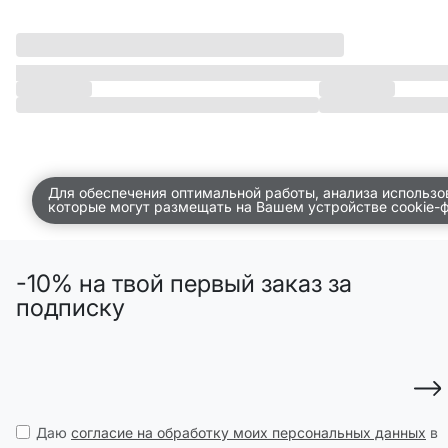
ДЕТСТВО
ПО КОМНАТАМ
ВСЕЛЕННАЯ ВИГГЕ
СКОРО В ПРОДАЖЕ
РАСПРОДАЖА ДО -50%
Для обеспечения оптимальной работы, анализа использо
которые могут размещать на Вашем устройстве cookie-
ПОДАРОЧНЫЕ СЕРТИФИКАТЫ
магазины
-10% на твой первый заказ за
доставка
подписку
инфо
Даю
согласие на обработку моих персональных данных
в