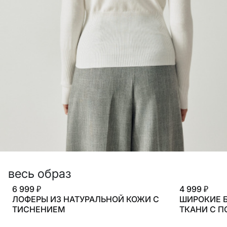
ДЕВОЧКИ
МАЛЬЧИКИ
МАЛЫШИ
только онлайн
ПОДАРОЧНЫЕ СЕРТИФИКАТЫ
КУПАЛЬНЫЙ СЕЗОН
ЛЕТНЯЯ БЕЗМЯТЕЖНОСТЬ
НОВИНКИ
ТЕКСТИЛЬ
ПОСУДА
ДЕКОР
весь образ
АРОМАТЫ ДЛЯ ДОМА
6 999 ₽
4 999 ₽
ХРАНЕНИЕ
ЛОФЕРЫ ИЗ НАТУРАЛЬНОЙ КОЖИ С
ШИРОКИЕ 
КАНЦЕЛЯРИЯ
ТИСНЕНИЕМ
ТКАНИ С П
ВАННАЯ