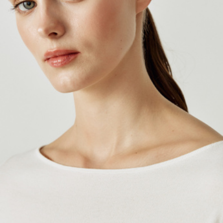
АКСЕССУАРЫ
SELA × МАЛЕНЬКИЙ ПРИНЦ
новое
ПРИМЕРИТЬ ОНЛАЙН
SELA × HELLO KITTY
ДЕНИМ
СКОРО В ПРОДАЖЕ
РАСПРОДАЖА ДО -60%
ЛУКБУКИ
ПОДАРОЧНЫЕ СЕРТИФИКАТЫ
НА СЛУЧАЙ ПОНЕДЕЛЬНИКА
КОНСТРУКТОР ГАРДЕРОБА
НОВИНКИ
ОДЕЖДА
АКСЕССУАРЫ