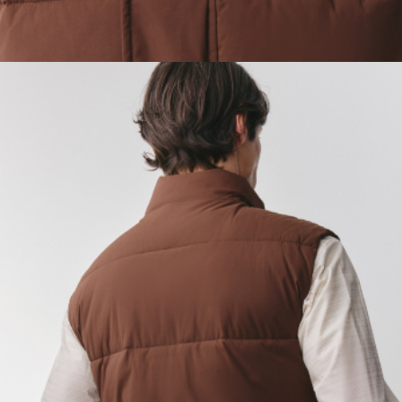
ОБУВЬ
SELA × МАЛЕНЬКИЙ ПРИНЦ
новое
ПРИМЕРИТЬ ОНЛАЙН
SELA × ЧЕБУРАШКА
SELA × СОЮЗМУЛЬТФИЛЬМ
SELA.PREMIUM
ДЕНИМ
СКОРО В ПРОДАЖЕ
РАСПРОДАЖА ДО -60%
ЛУКБУКИ
ПОДАРОЧНЫЕ СЕРТИФИКАТЫ
СКАНДИНАВСКОЕ ДЕТСТВО
ШКОЛА СКОРО
ЛЕГКО ГЛАДИТЬ