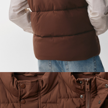
ДЕВОЧКИ
МАЛЬЧИКИ
МАЛЫШИ
только онлайн
ПОДАРОЧНЫЕ СЕРТИФИКАТЫ
КУПАЛЬНЫЙ СЕЗОН
ЛЕТНЯЯ БЕЗМЯТЕЖНОСТЬ
НОВИНКИ
ТЕКСТИЛЬ
ПОСУДА
ДЕКОР
АРОМАТЫ ДЛЯ ДОМА
ХРАНЕНИЕ
КАНЦЕЛЯРИЯ
ВАННАЯ