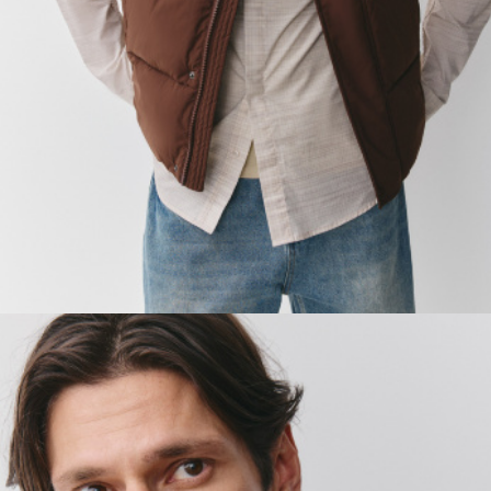
ПРИМЕРИТЬ ОНЛАЙН
SELA × ЧЕБУРАШКА
SELA.PREMIUM
БОЛЬШИЕ РАЗМЕРЫ
ДЕНИМ
НАТУРАЛЬНЫЕ ТКАНИ
СКОРО В ПРОДАЖЕ
РАСПРОДАЖА ДО -60%
ЛУКБУКИ
ПОДАРОЧНЫЕ СЕРТИФИКАТЫ
WINX CLUB
КЛУБ 12:00
HELLO, ТРОПИКИ
НОВИНКИ
ОДЕЖДА