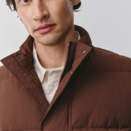
АКСЕССУАРЫ
SELA × МАЛЕНЬКИЙ ПРИНЦ
новое
ПРИМЕРИТЬ ОНЛАЙН
SELA × HELLO KITTY
ДЕНИМ
СКОРО В ПРОДАЖЕ
РАСПРОДАЖА ДО -60%
ЛУКБУКИ
ПОДАРОЧНЫЕ СЕРТИФИКАТЫ
НА СЛУЧАЙ ПОНЕДЕЛЬНИКА
КОНСТРУКТОР ГАРДЕРОБА
НОВИНКИ
ОДЕЖДА
АКСЕССУАРЫ