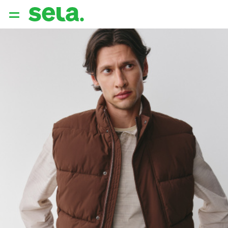
{{ QUERY }}
популярные запросы
Женщины
Девушки
Мужчины
Дети
Дом
АРХИТЕКТУРА ОБРАЗА
THE ‘90S. OFFICE
НОВИНКИ
ОДЕЖДА
АКСЕССУАРЫ
ОБУВЬ