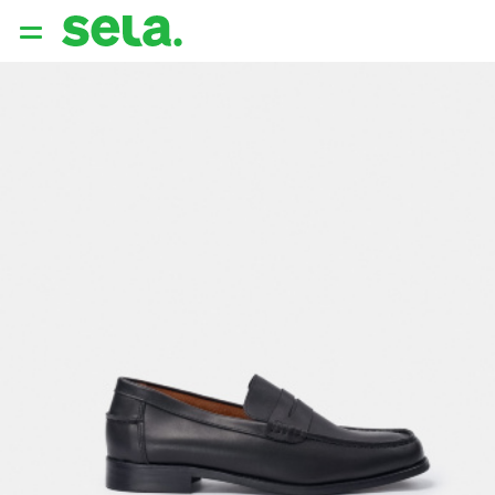
{{ QUERY }}
популярные запросы
Женщины
Девушки
Мужчины
Дети
Дом
АРХИТЕКТУРА ОБРАЗА
THE ‘90S. OFFICE
НОВИНКИ
ОДЕЖДА
АКСЕССУАРЫ
ОБУВЬ