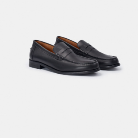
SELA × МАЛЕНЬКИЙ ПРИНЦ
новое
ПРИМЕРИТЬ ОНЛАЙН
SELA × HELLO KITTY
ДЕНИМ
СКОРО В ПРОДАЖЕ
РАСПРОДАЖА ДО -60%
ЛУКБУКИ
ПОДАРОЧНЫЕ СЕРТИФИКАТЫ
НА СЛУЧАЙ ПОНЕДЕЛЬНИКА
КОНСТРУКТОР ГАРДЕРОБА
НОВИНКИ
ОДЕЖДА
АКСЕССУАРЫ
ОБУВЬ