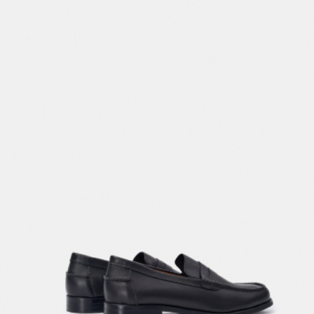
SELA × МАЛЕНЬКИЙ ПРИНЦ
новое
ПРИМЕРИТЬ ОНЛАЙН
SELA × ЧЕБУРАШКА
SELA × СОЮЗМУЛЬТФИЛЬМ
SELA.PREMIUM
ДЕНИМ
СКОРО В ПРОДАЖЕ
РАСПРОДАЖА ДО -60%
ЛУКБУКИ
ПОДАРОЧНЫЕ СЕРТИФИКАТЫ
СКАНДИНАВСКОЕ ДЕТСТВО
ШКОЛА СКОРО
ЛЕГКО ГЛАДИТЬ
ДЕВОЧКИ
МАЛЬЧИКИ