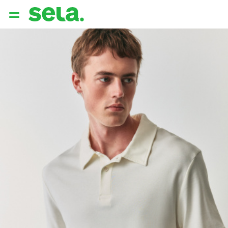
{{ QUERY }}
популярные запросы
Женщины
Девушки
Мужчины
Дети
Дом
АРХИТЕКТУРА ОБРАЗА
THE ‘90S. OFFICE
НОВИНКИ
ОДЕЖДА
АКСЕССУАРЫ
ОБУВЬ