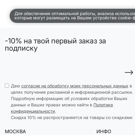
ДЕТСТВО
Для обеспечения оптимальной работы, анализа использо
которые могут размещать на Вашем устройстве cookie-
ПО КОМНАТАМ
ВСЕЛЕННАЯ ВИГГЕ
-10% на твой первый заказ за
СКОРО В ПРОДАЖЕ
подписку
РАСПРОДАЖА ДО -50%
ПОДАРОЧНЫЕ СЕРТИФИКАТЫ
магазины
Даю
согласие на обработку моих персональных данных
в
доставка
целях получения рекламной и информационной рассылки.
Подробную информацию об условиях обработки Ваших
инфо
данных и Ваших правах можно найти в
Политике
конфиденциальности
.
Скидка 10% не распространяется на товары со скидками
МОСКВА
ИНФО