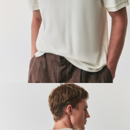
ПРИМЕРИТЬ ОНЛАЙН
SELA × ЧЕБУРАШКА
SELA.PREMIUM
БОЛЬШИЕ РАЗМЕРЫ
ДЕНИМ
НАТУРАЛЬНЫЕ ТКАНИ
СКОРО В ПРОДАЖЕ
РАСПРОДАЖА ДО -60%
ЛУКБУКИ
ПОДАРОЧНЫЕ СЕРТИФИКАТЫ
WINX CLUB
КЛУБ 12:00
HELLO, ТРОПИКИ
НОВИНКИ
ОДЕЖДА