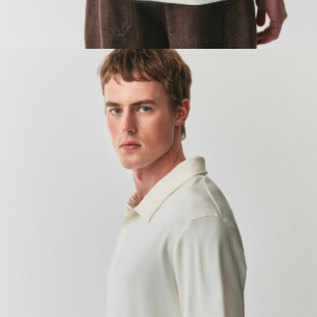
ОБУВЬ
SELA × МАЛЕНЬКИЙ ПРИНЦ
новое
ПРИМЕРИТЬ ОНЛАЙН
SELA × ЧЕБУРАШКА
SELA × СОЮЗМУЛЬТФИЛЬМ
SELA.PREMIUM
ДЕНИМ
СКОРО В ПРОДАЖЕ
РАСПРОДАЖА ДО -60%
ЛУКБУКИ
ПОДАРОЧНЫЕ СЕРТИФИКАТЫ
СКАНДИНАВСКОЕ ДЕТСТВО
ШКОЛА СКОРО
ЛЕГКО ГЛАДИТЬ