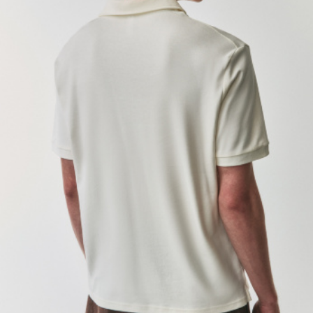
АКСЕССУАРЫ
SELA × МАЛЕНЬКИЙ ПРИНЦ
новое
ПРИМЕРИТЬ ОНЛАЙН
SELA × HELLO KITTY
ДЕНИМ
СКОРО В ПРОДАЖЕ
РАСПРОДАЖА ДО -60%
ЛУКБУКИ
ПОДАРОЧНЫЕ СЕРТИФИКАТЫ
НА СЛУЧАЙ ПОНЕДЕЛЬНИКА
КОНСТРУКТОР ГАРДЕРОБА
НОВИНКИ
ОДЕЖДА
АКСЕССУАРЫ