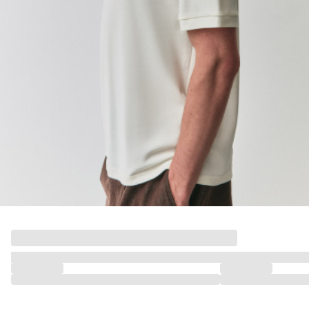
ДЕВОЧКИ
МАЛЬЧИКИ
МАЛЫШИ
только онлайн
ПОДАРОЧНЫЕ СЕРТИФИКАТЫ
КУПАЛЬНЫЙ СЕЗОН
ЛЕТНЯЯ БЕЗМЯТЕЖНОСТЬ
НОВИНКИ
ТЕКСТИЛЬ
ПОСУДА
ДЕКОР
АРОМАТЫ ДЛЯ ДОМА
ХРАНЕНИЕ
КАНЦЕЛЯРИЯ
ВАННАЯ