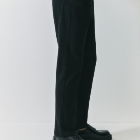
АКСЕССУАРЫ
SELA × МАЛЕНЬКИЙ ПРИНЦ
новое
ПРИМЕРИТЬ ОНЛАЙН
SELA × HELLO KITTY
ДЕНИМ
СКОРО В ПРОДАЖЕ
РАСПРОДАЖА ДО -60%
ЛУКБУКИ
ПОДАРОЧНЫЕ СЕРТИФИКАТЫ
НА СЛУЧАЙ ПОНЕДЕЛЬНИКА
КОНСТРУКТОР ГАРДЕРОБА
НОВИНКИ
ОДЕЖДА
АКСЕССУАРЫ