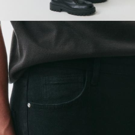
ОБУВЬ
SELA × МАЛЕНЬКИЙ ПРИНЦ
новое
ПРИМЕРИТЬ ОНЛАЙН
SELA × ЧЕБУРАШКА
SELA × СОЮЗМУЛЬТФИЛЬМ
SELA.PREMIUM
ДЕНИМ
СКОРО В ПРОДАЖЕ
РАСПРОДАЖА ДО -60%
ЛУКБУКИ
ПОДАРОЧНЫЕ СЕРТИФИКАТЫ
СКАНДИНАВСКОЕ ДЕТСТВО
ШКОЛА СКОРО
ЛЕГКО ГЛАДИТЬ