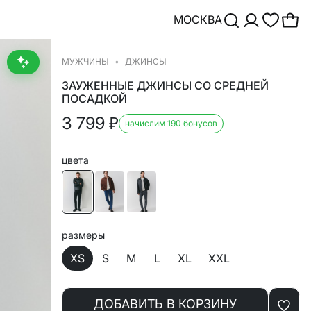
МОСКВА
МУЖЧИНЫ
ДЖИНСЫ
ЗАУЖЕННЫЕ ДЖИНСЫ СО СРЕДНЕЙ
ПОСАДКОЙ
3 799
₽
начислим 190 бонусов
цвета
размеры
XS
S
M
L
XL
XXL
ДОБАВИТЬ В КОРЗИНУ