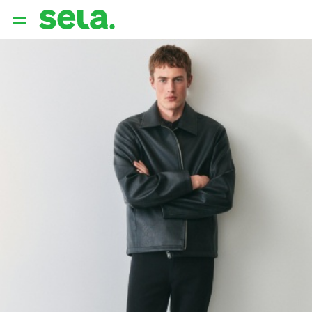
{{ QUERY }}
популярные запросы
Женщины
Девушки
Мужчины
Дети
Дом
АРХИТЕКТУРА ОБРАЗА
THE ‘90S. OFFICE
НОВИНКИ
ОДЕЖДА
АКСЕССУАРЫ
ОБУВЬ