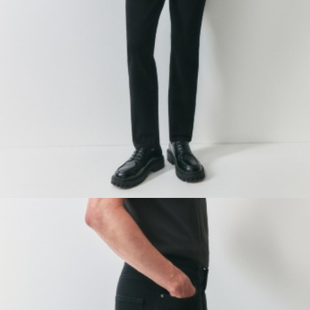
ПРИМЕРИТЬ ОНЛАЙН
SELA × ЧЕБУРАШКА
SELA.PREMIUM
БОЛЬШИЕ РАЗМЕРЫ
ДЕНИМ
НАТУРАЛЬНЫЕ ТКАНИ
СКОРО В ПРОДАЖЕ
РАСПРОДАЖА ДО -60%
ЛУКБУКИ
ПОДАРОЧНЫЕ СЕРТИФИКАТЫ
WINX CLUB
КЛУБ 12:00
HELLO, ТРОПИКИ
НОВИНКИ
ОДЕЖДА