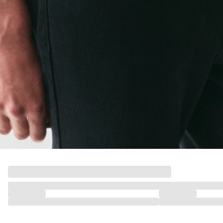
ДЕВОЧКИ
МАЛЬЧИКИ
МАЛЫШИ
только онлайн
ПОДАРОЧНЫЕ СЕРТИФИКАТЫ
КУПАЛЬНЫЙ СЕЗОН
ЛЕТНЯЯ БЕЗМЯТЕЖНОСТЬ
НОВИНКИ
ТЕКСТИЛЬ
ПОСУДА
ДЕКОР
АРОМАТЫ ДЛЯ ДОМА
ХРАНЕНИЕ
КАНЦЕЛЯРИЯ
ВАННАЯ