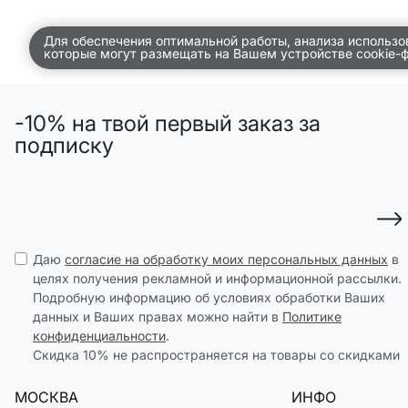
ДЕТСТВО
Для обеспечения оптимальной работы, анализа использо
которые могут размещать на Вашем устройстве cookie-
ПО КОМНАТАМ
ВСЕЛЕННАЯ ВИГГЕ
-10% на твой первый заказ за
СКОРО В ПРОДАЖЕ
подписку
РАСПРОДАЖА ДО -50%
ПОДАРОЧНЫЕ СЕРТИФИКАТЫ
магазины
Даю
согласие на обработку моих персональных данных
в
доставка
целях получения рекламной и информационной рассылки.
Подробную информацию об условиях обработки Ваших
инфо
данных и Ваших правах можно найти в
Политике
конфиденциальности
.
Скидка 10% не распространяется на товары со скидками
МОСКВА
ИНФО